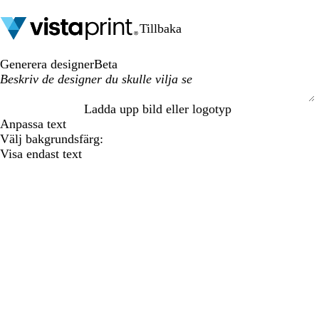
Tillbaka
Generera designer
Beta
Ladda upp bild eller logotyp
S
Anpassa text
u
Välj bakgrundsfärg:
b
Visa endast text
m
i
t
t
i
n
g