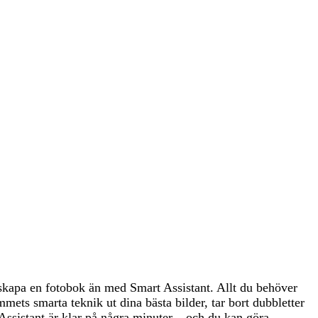
t skapa en fotobok än med Smart Assistant. Allt du behöver
ammets smarta teknik ut dina bästa bilder, tar bort dubbletter
Assistant är klar på några minuter – och du kan göra