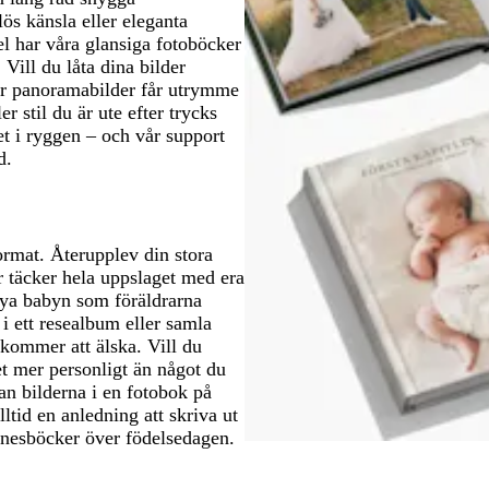
lös känsla eller eleganta
l har våra glansiga fotoböcker
 Vill du låta dina bilder
där panoramabilder får utrymme
er stil du är ute efter trycks
t i ryggen – och vår support
d.
ormat. Återupplev din stora
r täcker hela uppslaget med era
 nya babyn som föräldrarna
i ett resealbum eller samla
 kommer att älska. Vill du
 mer personligt än något du
kan bilderna i en fotobok på
lltid en anledning att skriva ut
nnesböcker över födelsedagen.