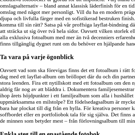
omslagsalternativ – bland annat klassisk läderfinish för en tid
omslag med något mer personligt. Vill du ha en modern präge
djupa och livfulla färger med en sofistikerad bestruken finish.
komma till sin rätt? Satsa på vår proffsiga layflat-bindning 
att sträcka ut sig över två hela sidor. Oavsett vilken storlek ell
alla exklusiva fotoalbum med mer än två decenniers erfarenhe
finns tillgänglig dygnet runt om du behöver en hjälpande han
Ta vara på varje ögonblick
Oavsett vad som ska förevigas finns det ett fotoalbum i rätt f
dag med ett layflat-album om bröllopet där du och din partne
stora leenden. Fira ett nytillskott med ett fotoalbum om den
aldrig får nog av att bläddra i. Dokumentera familjesemestrar 
ihop årets höjdpunkter i ett familjealbum som alla i hushållet
uppmärksamma en milstolpe? Ett födelsedagsalbum är mycket
bara har plockat till dig från en hylla. För kreativa personer 
soffbordet eller en portfoliobok tala för sig själva. Det finns a
de minnen som betyder mest – från förlovningsalbum till mi
Enkla steg till en enastående fotobok