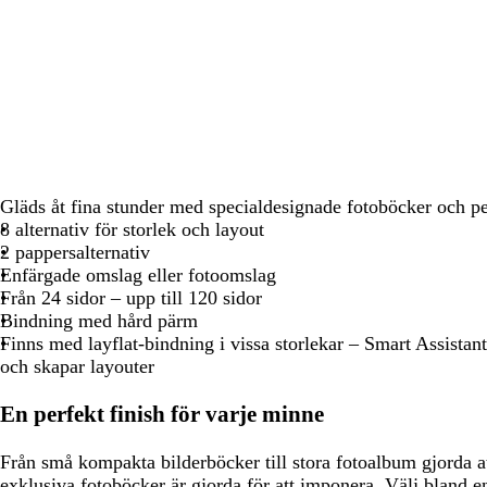
att
att
att
att
panorera
panorera
panorera
panorer
Gläds åt fina stunder med specialdesignade fotoböcker och p
8 alternativ för storlek och layout
2 pappersalternativ
Enfärgade omslag eller fotoomslag
Från 24 sidor – upp till 120 sidor
Bindning med hård pärm
Finns med layflat-bindning i vissa storlekar – Smart Assistant
och skapar layouter
En perfekt finish för varje minne
Från små kompakta bilderböcker till stora fotoalbum gjorda att
exklusiva fotoböcker är gjorda för att imponera. Välj bland e