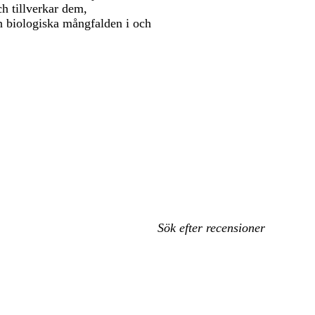
h tillverkar dem,
 biologiska mångfalden i och
Mina
inmatade
sökningar