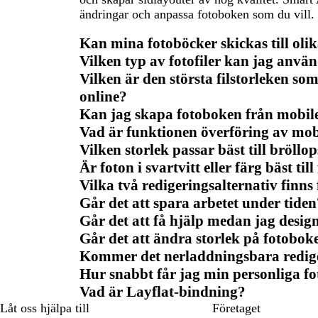
ändringar och anpassa fotoboken som du vill.
Kan mina fotoböcker skickas till olika
Vilken typ av fotofiler kan jag anv
Vilken är den största filstorleken s
online?
Kan jag skapa fotoboken från mobil
Vad är funktionen överföring av mob
Vilken storlek passar bäst till bröll
Är foton i svartvitt eller färg bäst til
Vilka två redigeringsalternativ finns
Går det att spara arbetet under tiden
Går det att få hjälp medan jag desi
Går det att ändra storlek på fotoboke
Kommer det nerladdningsbara redige
Hur snabbt får jag min personliga f
Vad är Layflat-bindning?
Låt oss hjälpa till
Företaget