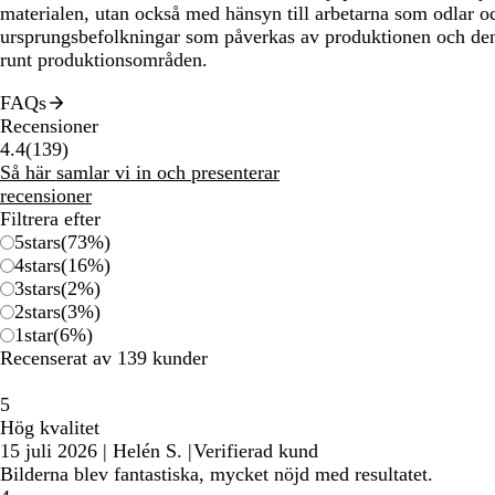
materialen, utan också med hänsyn till arbetarna som odlar oc
ursprungsbefolkningar som påverkas av produktionen och den
runt produktionsområden.
FAQs
Recensioner
139
4.4
(
139
)
recensioner
Så här samlar vi in och presenterar
recensioner
Filtrera efter
5
stars
(
73
%)
4
stars
(
16
%)
3
stars
(
2
%)
2
stars
(
3
%)
1
star
(
6
%)
Recenserat av 139 kunder
5
Hög kvalitet
15 juli 2026
|
Helén S.
|
Verifierad kund
Bilderna blev fantastiska, mycket nöjd med resultatet.