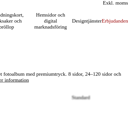
Inkl. moms
Exkl. moms
udningskort,
Hemsidor och
ksaker och
digital
Designtjänster
Erbjudanden
bröllop
marknadsföring
et fotoalbum med premiumtryck. 8 sidor, 24–120 sidor och
r information
Standard
Loading