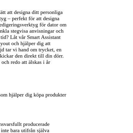
tt att designa ditt personliga
g – perfekt för att designa
redigeringsverktyg för dator om
enkla stegvisa anvisningar och
tid? Låt vår Smart Assistant
ayout och hjälper dig att
jd tar vi hand om trycket, en
ickar den direkt till din dörr.
och redo att älskas i år
som hjälper dig köpa produkter
nsvarsfullt producerade
inte bara utifrån själva