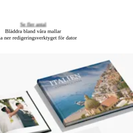
options
Se fler antal
Bläddra bland våra mallar
a ner redigeringsverktyget för dator