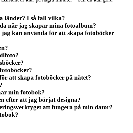
 länder? I så fall vilka?
ända när jag skapar mina fotoalbum?
om jag kan använda för att skapa fotoböcker
en?
ilfoto?
opsböcker?
l fotoböcker?
 för att skapa fotoböcker på nätet?
?
gnar min fotobok?
n efter att jag börjat designa?
ringsverktyget att fungera på min dator?
otobok?