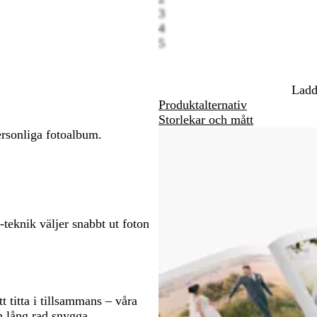
3
att
att
4
a
panorera
panorera
5
Ladd
Produktalternativ
Storlekar och mått
ersonliga fotoalbum.
-teknik väljer snabbt ut foton
 titta i tillsammans – våra
n lång rad snygga