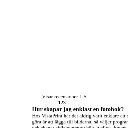
Visar recensioner
1-5
1
2
3
Gå
Gå
Gå
Hur skapar jag enklast en fotobok?
till
till
till
Hos VistaPrint har det aldrig varit enklare at
sidan
sidan
sidan
göra är att lägga till bilderna, så väljer progr
och skapar sidlayouter av hög kvalitet. Smart 