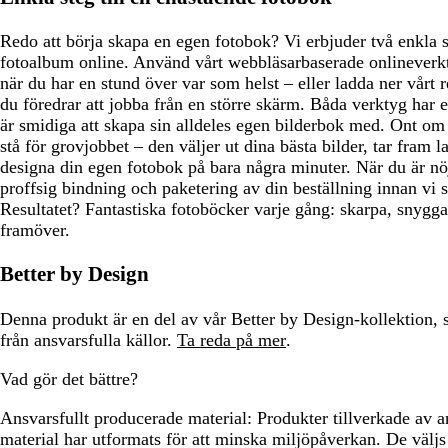
Redo att börja skapa en egen fotobok? Vi erbjuder två enkla sä
fotoalbum online. Använd vårt webbläsarbaserade onlineverkty
när du har en stund över var som helst – eller ladda ner vårt 
du föredrar att jobba från en större skärm. Båda verktyg har 
är smidiga att skapa sin alldeles egen bilderbok med. Ont om 
stå för grovjobbet – den väljer ut dina bästa bilder, tar fram l
designa din egen fotobok på bara några minuter. När du är nö
proffsig bindning och paketering av din beställning innan vi sk
Resultatet? Fantastiska fotoböcker varje gång: skarpa, snygga 
framöver.
Better by Design
Denna produkt är en del av vår Better by Design-kollektion, 
från ansvarsfulla källor.
Ta reda på mer
.
Vad gör det bättre?
Ansvarsfullt producerade material:
Produkter tillverkade av a
material har utformats för att minska miljöpåverkan. De väljs 