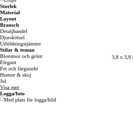
Ellips
g
g
t
t
f
f
Storlek
e
e
ä
ä
Material
r
r
Layout
g
g
Bransch
a
a
Detaljhandel
d
d
Djurskötsel
Utbildningstjänster
Stilar & teman
Blommor och grönt
3,8 x 3,8
Elegant
Fet och färgstarkt
Humor & skoj
Jul
Visa mer
Logga/foto
Med plats för logga/bild