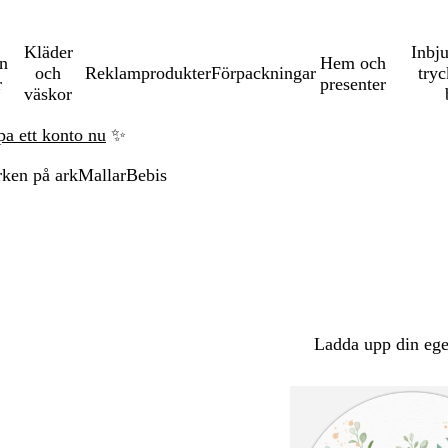
Kläder
Inbj
en
Hem och
och
Reklamprodukter
Förpackningar
tryc
r
presenter
väskor
pa ett konto nu
✨
rken på ark
Mallar
Bebis
Ladda upp din ege