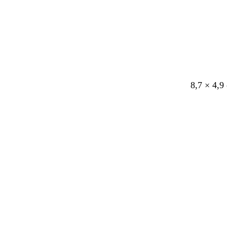
a
8,7 × 4,9
Laddar