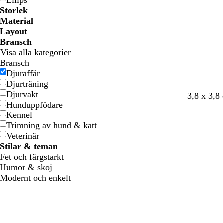
Ellips
g
g
t
t
f
f
Storlek
e
e
ä
ä
Material
r
r
Layout
g
g
Bransch
a
a
Visa alla kategorier
d
d
Bransch
Djuraffär
Djurträning
Djurvakt
l
l
g
s
b
3,8 x 3,8
Hunduppfödare
j
j
u
k
e
Kennel
u
u
l
o
i
Trimning av hund & katt
s
s
d
g
g
Veterinär
g
g
s
e
Stilar & teman
r
r
g
Fet och färgstarkt
å
å
r
Humor & skoj
ö
Modernt och enkelt
n