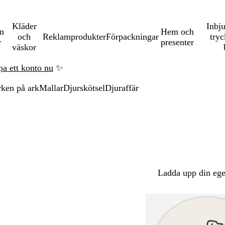
Kläder
Inbj
en
Hem och
och
Reklamprodukter
Förpackningar
tryc
r
presenter
väskor
pa ett konto nu
✨
rken på ark
Mallar
Djurskötsel
Djuraffär
Ladda upp din ege