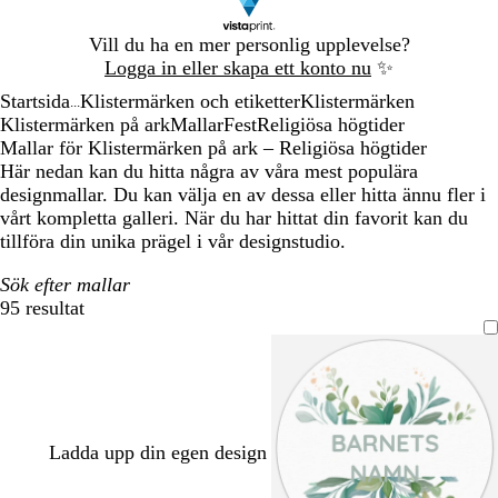
Bild
Vill du ha en mer personlig upplevelse?
1
Logga in eller skapa ett konto nu
✨
av
Startsida
Klistermärken och etiketter
Klistermärken
1
...
Klistermärken på ark
Mallar
Fest
Religiösa högtider
Mallar för Klistermärken på ark – Religiösa högtider
Här nedan kan du hitta några av våra mest populära
designmallar. Du kan välja en av dessa eller hitta ännu fler i
vårt kompletta galleri. När du har hittat din favorit kan du
tillföra din unika prägel i vår designstudio.
Sök efter mallar
95 resultat
Filter
Ladda upp din egen design