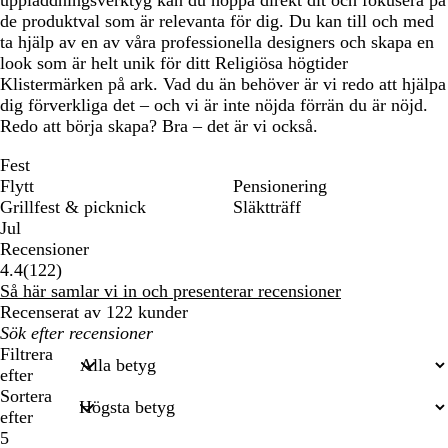
uppladdningsverktyg kan du hoppa direkt dit och fokusera på
de produktval som är relevanta för dig. Du kan till och med
ta hjälp av en av våra professionella designers och skapa en
look som är helt unik för ditt Religiösa högtider
Klistermärken på ark. Vad du än behöver är vi redo att hjälpa
dig förverkliga det – och vi är inte nöjda förrän du är nöjd.
Redo att börja skapa? Bra – det är vi också.
Fest
Flytt
Pensionering
Grillfest & picknick
Släktträff
Jul
Recensioner
122
4.4
(
122
)
recensioner
Så här samlar vi in och presenterar recensioner
Recenserat av 122 kunder
Mina
inmatade
Filtrera
sökningar
efter
Sortera
efter
5