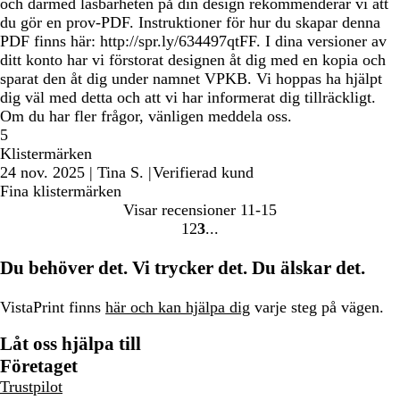
och därmed läsbarheten på din design rekommenderar vi att
du gör en prov-PDF. Instruktioner för hur du skapar denna
PDF finns här: http://spr.ly/634497qtFF. I dina versioner av
ditt konto har vi förstorat designen åt dig med en kopia och
sparat den åt dig under namnet VPKB. Vi hoppas ha hjälpt
dig väl med detta och att vi har informerat dig tillräckligt.
Om du har fler frågor, vänligen meddela oss.
5
Klistermärken
24 nov. 2025
|
Tina S.
|
Verifierad kund
Fina klistermärken
Visar recensioner
11-15
1
2
3
gå
gå
gå
till
till
till
Du behöver det. Vi trycker det. Du älskar det.
sidan
sidan
sidan
1
2
3
VistaPrint finns
här och kan hjälpa dig
varje steg på vägen.
Låt oss hjälpa till
Företaget
Trustpilot