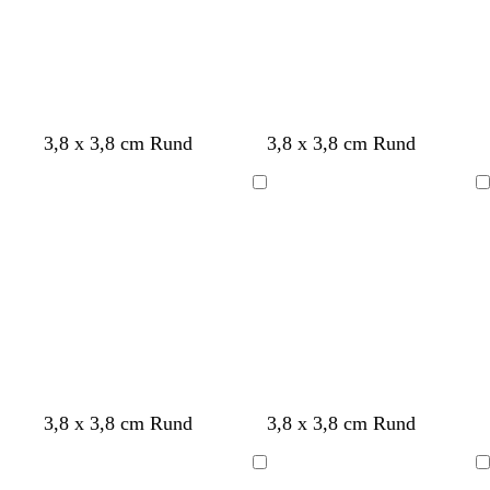
m
å
å
å
å
å
ö
s
n
g
r
ö
n
v
v
v
v
k
k
k
l
3,8 x 3,8 cm Rund
3,8 x 3,8 cm Rund
i
i
i
i
r
r
r
j
t
t
t
t
ä
ä
ä
u
Laddar
Laddar
m
m
m
s
g
r
å
s
v
k
3,8 x 3,8 cm Rund
3,8 x 3,8 cm Rund
v
i
r
a
t
ä
Laddar
Laddar