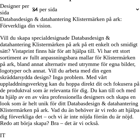
Sida
Designer per
k
n
k
l
1
sida
b
l
Databasdesign & datahantering Klistermärken på ark:
l
i
Förverkliga din vision.
å
l
a
Vill du skapa specialdesignade Databasdesign &
datahantering Klistermärken på ark på ett enkelt och smidigt
sätt? Vistaprint finns här för att hjälpa till. Vi har ett stort
sortiment av fullt anpassningsbara mallar för Klistermärken
på ark, bland annat alternativ med utrymme för egna bilder,
logotyper och annat. Vill du arbeta med din egen
skräddarsydda design? Inga problem. Med vårt
uppladdningsverktyg kan du hoppa direkt dit och fokusera på
de produktval som är relevanta för dig. Du kan till och med
ta hjälp av en av våra professionella designers och skapa en
look som är helt unik för ditt Databasdesign & datahantering
Klistermärken på ark. Vad du än behöver är vi redo att hjälpa
dig förverkliga det – och vi är inte nöjda förrän du är nöjd.
Redo att börja skapa? Bra – det är vi också.
IT