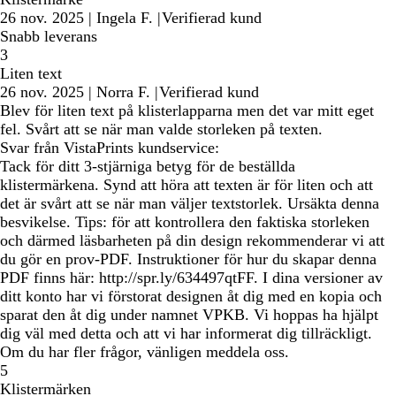
26 nov. 2025
|
Ingela F.
|
Verifierad kund
Snabb leverans
3
Liten text
26 nov. 2025
|
Norra F.
|
Verifierad kund
Blev för liten text på klisterlapparna men det var mitt eget
fel. Svårt att se när man valde storleken på texten.
Svar från VistaPrints kundservice:
Tack för ditt 3-stjärniga betyg för de beställda
klistermärkena. Synd att höra att texten är för liten och att
det är svårt att se när man väljer textstorlek. Ursäkta denna
besvikelse. Tips: för att kontrollera den faktiska storleken
och därmed läsbarheten på din design rekommenderar vi att
du gör en prov-PDF. Instruktioner för hur du skapar denna
PDF finns här: http://spr.ly/634497qtFF. I dina versioner av
ditt konto har vi förstorat designen åt dig med en kopia och
sparat den åt dig under namnet VPKB. Vi hoppas ha hjälpt
dig väl med detta och att vi har informerat dig tillräckligt.
Om du har fler frågor, vänligen meddela oss.
5
Klistermärken