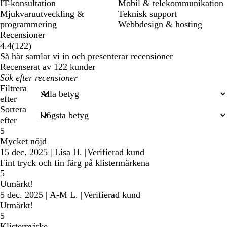
IT-konsultation
Mobil & telekommunikation
Mjukvaruutveckling &
Teknisk support
programmering
Webbdesign & hosting
Recensioner
122
4.4
(
122
)
recensioner
Så här samlar vi in och presenterar recensioner
Recenserat av 122 kunder
Mina
inmatade
Filtrera
sökningar
efter
Sortera
efter
5
Mycket nöjd
15 dec. 2025
|
Lisa H.
|
Verifierad kund
Fint tryck och fin färg på klistermärkena
5
Utmärkt!
5 dec. 2025
|
A-M L.
|
Verifierad kund
Utmärkt!
5
Klistermärke