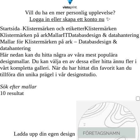
Bild
Vill du ha en mer personlig upplevelse?
1
Logga in eller skapa ett konto nu
✨
av
Startsida
Klistermärken och etiketter
Klistermärken
1
...
Klistermärken på ark
Mallar
IT
Databasdesign & datahantering
Mallar för Klistermärken på ark – Databasdesign &
datahantering
Här nedan kan du hitta några av våra mest populära
designmallar. Du kan välja en av dessa eller hitta ännu fler i
vårt kompletta galleri. När du har hittat din favorit kan du
tillföra din unika prägel i vår designstudio.
Sök efter mallar
10 resultat
Filter
Ladda upp din egen design