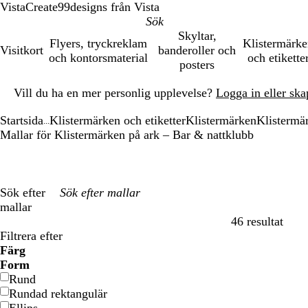
VistaCreate
99designs från Vista
Skyltar,
Flyers, tryckreklam
Klistermärk
Visitkort
banderoller och
och kontorsmaterial
och etikette
posters
Bild
Vill du ha en mer personlig upplevelse?
Logga in eller ska
1
av
Startsida
Klistermärken och etiketter
Klistermärken
Klistermä
1
...
Mallar för Klistermärken på ark – Bar & nattklubb
Sök efter
mallar
46 resultat
Filter
Filtrera efter
Färg
B
B
G
G
G
G
o
o
R
R
G
G
V
V
S
S
B
B
K
K
L
L
R
R
Form
l
l
r
r
u
u
r
r
ö
ö
r
r
i
i
v
v
r
r
r
r
i
i
o
o
Rund
å
å
ö
ö
l
l
a
a
d
d
å
å
t
t
a
a
u
u
ä
ä
l
l
s
s
Rundad rektangulär
n
n
n
n
r
r
n
n
m
m
a
a
a
a