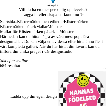
Bild
Vill du ha en mer personlig upplevelse?
1
Logga in eller skapa ett konto nu
✨
av
Startsida
Klistermärken och etiketter
Klistermärken
1
...
Klistermärken på ark
Mallar
Mönster
Mallar för Klistermärken på ark – Mönster
Här nedan kan du hitta några av våra mest populära
designmallar. Du kan välja en av dessa eller hitta ännu fler i
vårt kompletta galleri. När du har hittat din favorit kan du
tillföra din unika prägel i vår designstudio.
Sök efter mallar
654 resultat
Filter
Ladda upp din egen design