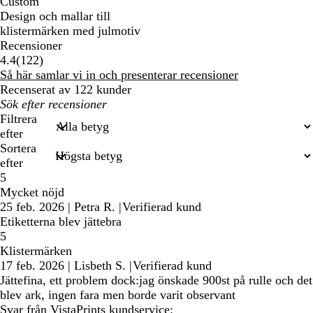
Custom
Design och mallar till
klistermärken med julmotiv
Recensioner
122
4.4
(
122
)
recensioner
Så här samlar vi in och presenterar recensioner
Recenserat av 122 kunder
Mina
inmatade
Filtrera
sökningar
efter
Sortera
efter
5
Mycket nöjd
25 feb. 2026
|
Petra R.
|
Verifierad kund
Etiketterna blev jättebra
5
Klistermärken
17 feb. 2026
|
Lisbeth S.
|
Verifierad kund
Jättefina, ett problem dock:jag önskade 900st på rulle och det
blev ark, ingen fara men borde varit observant
Svar från VistaPrints kundservice: