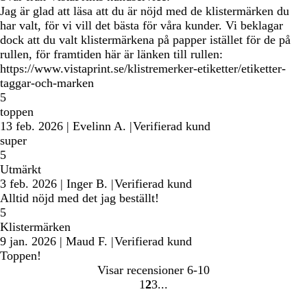
Jag är glad att läsa att du är nöjd med de klistermärken du
har valt, för vi vill det bästa för våra kunder. Vi beklagar
dock att du valt klistermärkena på papper istället för de på
rullen, för framtiden här är länken till rullen:
https://www.vistaprint.se/klistremerker-etiketter/etiketter-
taggar-och-marken
5
toppen
13 feb. 2026
|
Evelinn A.
|
Verifierad kund
super
5
Utmärkt
3 feb. 2026
|
Inger B.
|
Verifierad kund
Alltid nöjd med det jag beställt!
5
Klistermärken
9 jan. 2026
|
Maud F.
|
Verifierad kund
Toppen!
Visar recensioner
6-10
1
2
3
Gå
Gå
Gå
till
till
till