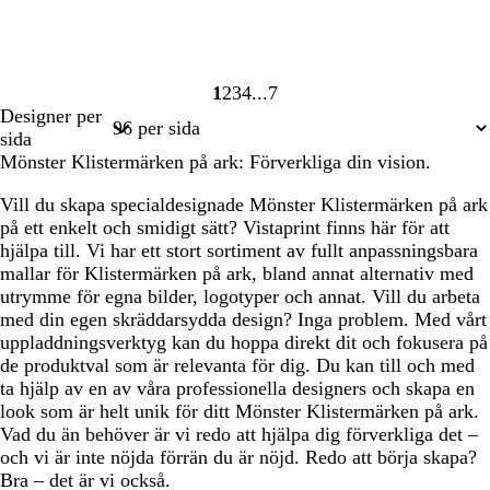
1
2
3
4
7
Sida
Sida
Sida
Sida
Sida
Designer per
1
2
3
4
7
sida
Mönster Klistermärken på ark: Förverkliga din vision.
Vill du skapa specialdesignade Mönster Klistermärken på ark
på ett enkelt och smidigt sätt? Vistaprint finns här för att
hjälpa till. Vi har ett stort sortiment av fullt anpassningsbara
mallar för Klistermärken på ark, bland annat alternativ med
utrymme för egna bilder, logotyper och annat. Vill du arbeta
med din egen skräddarsydda design? Inga problem. Med vårt
uppladdningsverktyg kan du hoppa direkt dit och fokusera på
de produktval som är relevanta för dig. Du kan till och med
ta hjälp av en av våra professionella designers och skapa en
look som är helt unik för ditt Mönster Klistermärken på ark.
Vad du än behöver är vi redo att hjälpa dig förverkliga det –
och vi är inte nöjda förrän du är nöjd. Redo att börja skapa?
Bra – det är vi också.