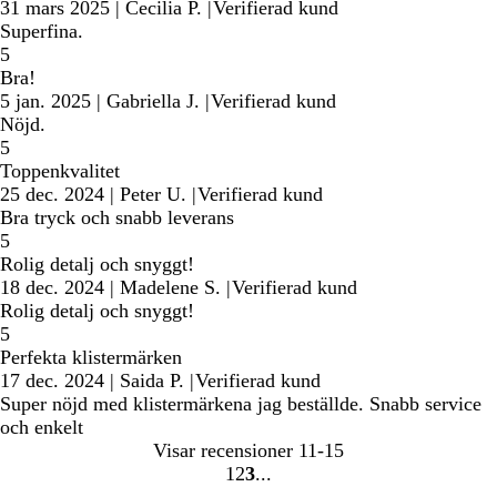
31 mars 2025
|
Cecilia P.
|
Verifierad kund
Superfina.
5
Bra!
5 jan. 2025
|
Gabriella J.
|
Verifierad kund
Nöjd.
5
Toppenkvalitet
25 dec. 2024
|
Peter U.
|
Verifierad kund
Bra tryck och snabb leverans
5
Rolig detalj och snyggt!
18 dec. 2024
|
Madelene S.
|
Verifierad kund
Rolig detalj och snyggt!
5
Perfekta klistermärken
17 dec. 2024
|
Saida P.
|
Verifierad kund
Super nöjd med klistermärkena jag beställde. Snabb service
och enkelt
Visar recensioner
11-15
1
2
3
Gå
Gå
Gå