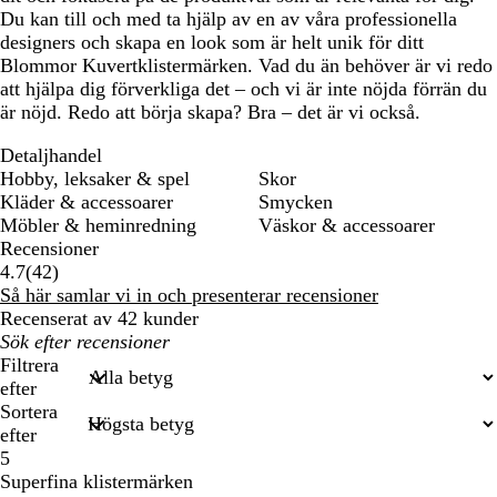
Du kan till och med ta hjälp av en av våra professionella
designers och skapa en look som är helt unik för ditt
Blommor Kuvertklistermärken. Vad du än behöver är vi redo
att hjälpa dig förverkliga det – och vi är inte nöjda förrän du
är nöjd. Redo att börja skapa? Bra – det är vi också.
Detaljhandel
Hobby, leksaker & spel
Skor
Kläder & accessoarer
Smycken
Möbler & heminredning
Väskor & accessoarer
Recensioner
42
4.7
(
42
)
recensioner
Så här samlar vi in och presenterar recensioner
Recenserat av 42 kunder
Mina
inmatade
Filtrera
sökningar
efter
Sortera
efter
5
Superfina klistermärken