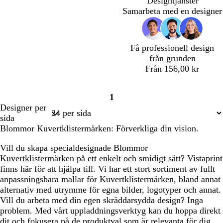
Designtjänster
k
k
g
g
g
s
g
Samarbeta med en designer
g
g
s
s
r
r
s
r
r
g
g
ö
o
g
å
å
r
r
n
s
r
ö
ö
a
ö
Få professionell design
n
n
n
från grunden
Från 156,00 kr
s
v
1
k
i
Sida
Designer per
o
n
1
sida
g
r
Blommor Kuvertklistermärken: Förverkliga din vision.
s
ö
g
d
Vill du skapa specialdesignade Blommor
r
Kuvertklistermärken på ett enkelt och smidigt sätt? Vistaprint
ö
finns här för att hjälpa till. Vi har ett stort sortiment av fullt
n
anpassningsbara mallar för Kuvertklistermärken, bland annat
alternativ med utrymme för egna bilder, logotyper och annat.
Vill du arbeta med din egen skräddarsydda design? Inga
problem. Med vårt uppladdningsverktyg kan du hoppa direkt
dit och fokusera på de produktval som är relevanta för dig.