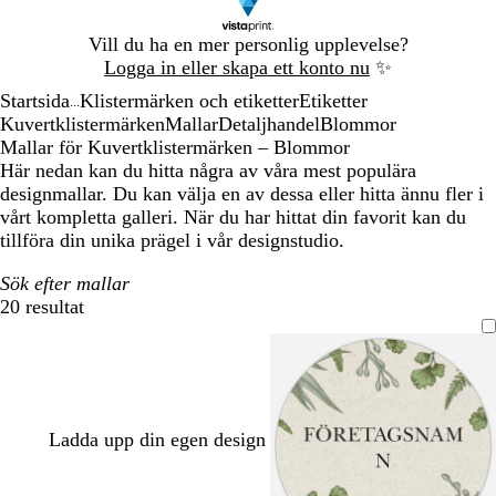
Bild
Vill du ha en mer personlig upplevelse?
1
Logga in eller skapa ett konto nu
✨
av
Startsida
Klistermärken och etiketter
Etiketter
1
...
Kuvertklistermärken
Mallar
Detaljhandel
Blommor
Mallar för Kuvertklistermärken – Blommor
Här nedan kan du hitta några av våra mest populära
designmallar. Du kan välja en av dessa eller hitta ännu fler i
vårt kompletta galleri. När du har hittat din favorit kan du
tillföra din unika prägel i vår designstudio.
Sök efter mallar
20 resultat
Filter
Ladda upp din egen design