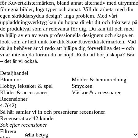
för Kuvertklistermärken, bland annat alternativ med utrymme
för egna bilder, logotyper och annat. Vill du arbeta med din
egen skräddarsydda design? Inga problem. Med vårt
uppladdningsverktyg kan du hoppa direkt dit och fokusera på
de produktval som är relevanta för dig. Du kan till och med
ta hjälp av en av våra professionella designers och skapa en
look som är helt unik för ditt Skor Kuvertklistermärken. Vad
du än behöver är vi redo att hjälpa dig förverkliga det – och
vi är inte nöjda förrän du är nöjd. Redo att börja skapa? Bra
– det är vi också.
Detaljhandel
Blommor
Möbler & heminredning
Hobby, leksaker & spel
Smycken
Kläder & accessoarer
Väskor & accessoarer
Recensioner
42
4.7
(
42
)
recensioner
Så här samlar vi in och presenterar recensioner
Recenserat av 42 kunder
Mina
inmatade
Filtrera
sökningar
efter