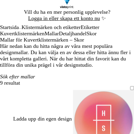
Bild
Vill du ha en mer personlig upplevelse?
1
Logga in eller skapa ett konto nu
✨
av
Startsida
Klistermärken och etiketter
Etiketter
1
...
Kuvertklistermärken
Mallar
Detaljhandel
Skor
Mallar för Kuvertklistermärken – Skor
Här nedan kan du hitta några av våra mest populära
designmallar. Du kan välja en av dessa eller hitta ännu fler i
vårt kompletta galleri. När du har hittat din favorit kan du
tillföra din unika prägel i vår designstudio.
Sök efter mallar
9 resultat
Filter
Ladda upp din egen design