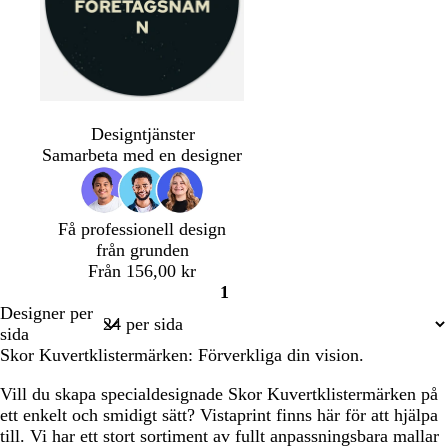
å
s
b
b
l
m
g
v
l
e
j
ö
u
Designtjänster
a
å
i
u
r
l
Samarbeta med en designer
r
g
g
s
k
t
r
e
g
b
ö
r
l
Få professionell design
n
å
å
från grunden
Från 156,00 kr
1
Sida
Designer per
1
sida
Skor Kuvertklistermärken: Förverkliga din vision.
Vill du skapa specialdesignade Skor Kuvertklistermärken på
ett enkelt och smidigt sätt? Vistaprint finns här för att hjälpa
till. Vi har ett stort sortiment av fullt anpassningsbara mallar