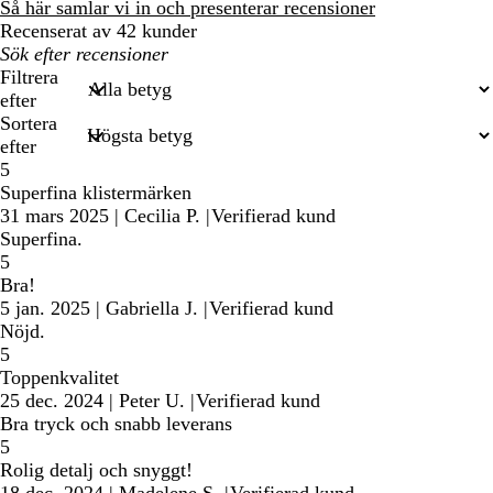
recensioner
Så här samlar vi in och presenterar recensioner
Recenserat av 42 kunder
Mina
inmatade
Filtrera
sökningar
efter
Sortera
efter
5
Superfina klistermärken
31 mars 2025
|
Cecilia P.
|
Verifierad kund
Superfina.
5
Bra!
5 jan. 2025
|
Gabriella J.
|
Verifierad kund
Nöjd.
5
Toppenkvalitet
25 dec. 2024
|
Peter U.
|
Verifierad kund
Bra tryck och snabb leverans
5
Rolig detalj och snyggt!