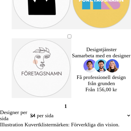
s
å
a
s
s
g
s
t
g
v
v
u
j
u
u
a
a
l
ö
r
l
Designtjänster
r
r
d
s
k
Samarbeta med en designer
t
t
k
o
u
s
m
s
Få professionell design
g
från grunden
r
Från 156,00 kr
ö
n
1
Sida
Designer per
1
sida
Illustration Kuvertklistermärken: Förverkliga din vision.