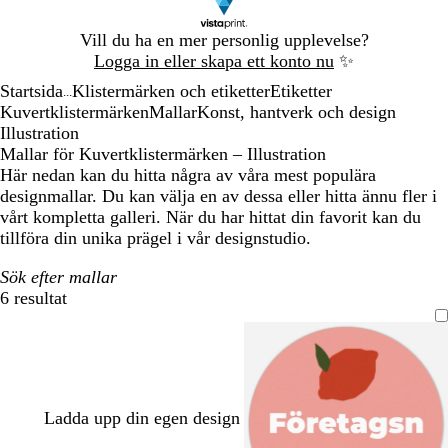
Bild
Vill du ha en mer personlig upplevelse?
1
Logga in eller skapa ett konto nu
✨
av
Startsida
Klistermärken och etiketter
Etiketter
1
...
Kuvertklistermärken
Mallar
Konst, hantverk och design
Illustration
Mallar för Kuvertklistermärken – Illustration
Här nedan kan du hitta några av våra mest populära
designmallar. Du kan välja en av dessa eller hitta ännu fler i
vårt kompletta galleri. När du har hittat din favorit kan du
tillföra din unika prägel i vår designstudio.
Sök efter mallar
6 resultat
Filter
Ladda upp din egen design