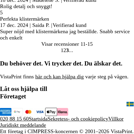
18 dec. 2024
|
Madelene S.
|
Verifierad kund
Rolig detalj och snyggt!
5
Perfekta klistermärken
17 dec. 2024
|
Saida P.
|
Verifierad kund
Super nöjd med klistermärkena jag beställde. Snabb service
och enkelt
Visar recensioner
11-15
1
2
3
Gå
Gå
Gå
till
till
till
Du behöver det. Vi trycker det. Du älskar det.
sidan
sidan
sidan
VistaPrint finns
här och kan hjälpa dig
varje steg på vägen.
Låt oss hjälpa till
Företaget
020 88 15 60
Startsida
Sekretess- och cookiepolicy
Villkor
Juridiskt meddelande
Ett företag i CIMPRESS-koncernen
© 2001–2026 VistaPrint.