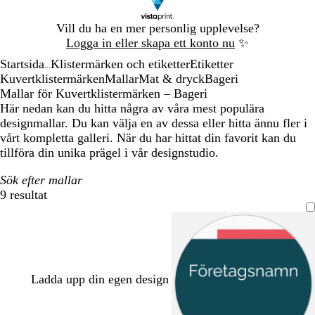
Bild
Vill du ha en mer personlig upplevelse?
1
Logga in eller skapa ett konto nu
✨
av
Startsida
Klistermärken och etiketter
Etiketter
1
...
Kuvertklistermärken
Mallar
Mat & dryck
Bageri
Mallar för Kuvertklistermärken – Bageri
Här nedan kan du hitta några av våra mest populära
designmallar. Du kan välja en av dessa eller hitta ännu fler i
vårt kompletta galleri. När du har hittat din favorit kan du
tillföra din unika prägel i vår designstudio.
Sök efter mallar
9 resultat
Filter
Ladda upp din egen design