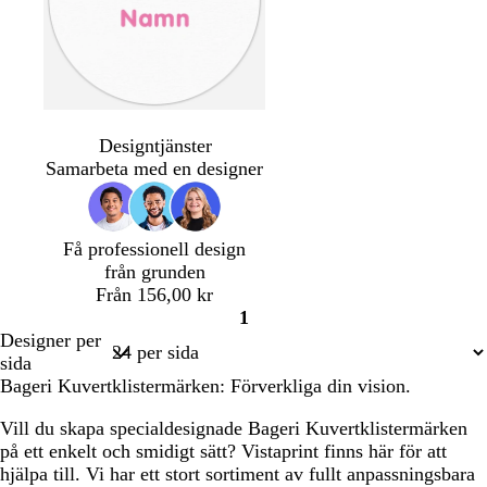
v
v
i
i
Designtjänster
t
t
Samarbeta med en designer
Få professionell design
från grunden
Från 156,00 kr
1
Sida
Designer per
1
sida
Bageri Kuvertklistermärken: Förverkliga din vision.
Vill du skapa specialdesignade Bageri Kuvertklistermärken
på ett enkelt och smidigt sätt? Vistaprint finns här för att
hjälpa till. Vi har ett stort sortiment av fullt anpassningsbara