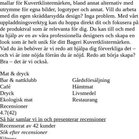
mallar för Kuvertklistermärken, bland annat alternativ med
utrymme för egna bilder, logotyper och annat. Vill du arbeta
med din egen skräddarsydda design? Inga problem. Med vårt
uppladdningsverktyg kan du hoppa direkt dit och fokusera på
de produktval som är relevanta för dig. Du kan till och med
ta hjälp av en av våra professionella designers och skapa en
look som är helt unik för ditt Bageri Kuvertklistermärken.
Vad du än behöver är vi redo att hjälpa dig förverkliga det –
och vi är inte nöjda förrän du är nöjd. Redo att börja skapa?
Bra – det är vi också.
Mat & dryck
Bar & nattklubb
Gårdsförsäljning
Café
Hämtmat
Dryck
Livsmedel
Ekologisk mat
Restaurang
Recensioner
42
4.7
(
42
)
recensioner
Så här samlar vi in och presenterar recensioner
Recenserat av 42 kunder
Mina
inmatade
Filtrera