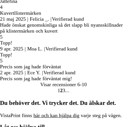
Jättefina
4
Kuvertllistermärken
21 maj 2025
|
Felicia _.
|
Verifierad kund
Hade önskat genomskinliga så det slapp bli nyansskillnader
på klistermärken och kuvert
5
Topp!
9 apr. 2025
|
Moa L.
|
Verifierad kund
Topp!
5
Precis som jag hade förväntat
2 apr. 2025
|
Ece Y.
|
Verifierad kund
Precis som jag hade förväntat mig!
Visar recensioner
6-10
1
2
3
Gå
Gå
Gå
till
till
till
Du behöver det. Vi trycker det. Du älskar det.
sidan
sidan
sidan
VistaPrint finns
här och kan hjälpa dig
varje steg på vägen.