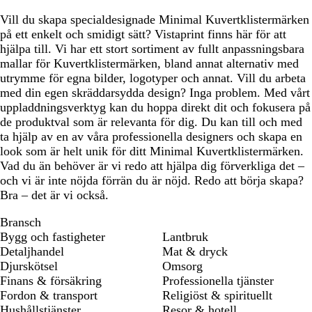
Vill du skapa specialdesignade Minimal Kuvertklistermärken
på ett enkelt och smidigt sätt? Vistaprint finns här för att
hjälpa till. Vi har ett stort sortiment av fullt anpassningsbara
mallar för Kuvertklistermärken, bland annat alternativ med
utrymme för egna bilder, logotyper och annat. Vill du arbeta
med din egen skräddarsydda design? Inga problem. Med vårt
uppladdningsverktyg kan du hoppa direkt dit och fokusera på
de produktval som är relevanta för dig. Du kan till och med
ta hjälp av en av våra professionella designers och skapa en
look som är helt unik för ditt Minimal Kuvertklistermärken.
Vad du än behöver är vi redo att hjälpa dig förverkliga det –
och vi är inte nöjda förrän du är nöjd. Redo att börja skapa?
Bra – det är vi också.
Bransch
Bygg och fastigheter
Lantbruk
Detaljhandel
Mat & dryck
Djurskötsel
Omsorg
Finans & försäkring
Professionella tjänster
Fordon & transport
Religiöst & spirituellt
Hushållstjänster
Resor & hotell