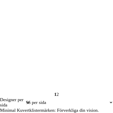
1
2
Sida
Sida
Designer per
1
2
sida
Minimal Kuvertklistermärken: Förverkliga din vision.