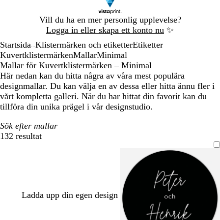
Bild
Vill du ha en mer personlig upplevelse?
1
Logga in eller skapa ett konto nu
✨
av
Startsida
Klistermärken och etiketter
Etiketter
1
...
Kuvertklistermärken
Mallar
Minimal
Mallar för Kuvertklistermärken – Minimal
Här nedan kan du hitta några av våra mest populära
designmallar. Du kan välja en av dessa eller hitta ännu fler i
vårt kompletta galleri. När du har hittat din favorit kan du
tillföra din unika prägel i vår designstudio.
Sök efter mallar
132 resultat
Filter
Ladda upp din egen design