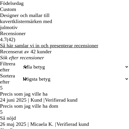
Födelsedag
Custom
Designer och mallar till
kuvertklistermärken med
julmotiv
Recensioner
42
4.7
(
42
)
recensioner
Så här samlar vi in och presenterar recensioner
Recenserat av 42 kunder
Mina
inmatade
Filtrera
sökningar
efter
Sortera
efter
5
Precis som jag ville ha
24 juni 2025
|
Kund
|
Verifierad kund
Precis som jag ville ha dom
5
Så nöjd
26 maj 2025
|
Micaela K.
|
Verifierad kund