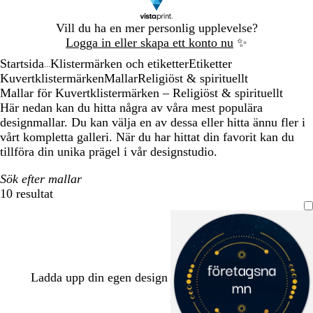
Bild
Vill du ha en mer personlig upplevelse?
1
Logga in eller skapa ett konto nu
✨
av
Startsida
Klistermärken och etiketter
Etiketter
1
...
Kuvertklistermärken
Mallar
Religiöst & spirituellt
Mallar för Kuvertklistermärken – Religiöst & spirituellt
Här nedan kan du hitta några av våra mest populära
designmallar. Du kan välja en av dessa eller hitta ännu fler i
vårt kompletta galleri. När du har hittat din favorit kan du
tillföra din unika prägel i vår designstudio.
Sök efter mallar
10 resultat
Filter
Ladda upp din egen design