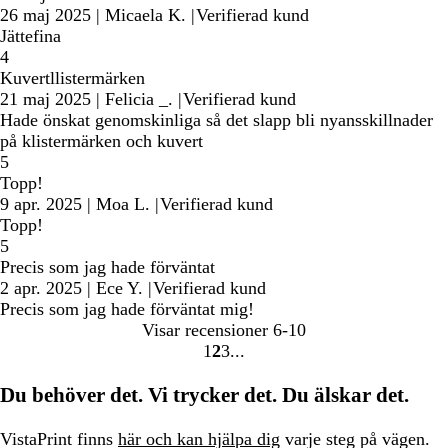
26 maj 2025
|
Micaela K.
|
Verifierad kund
Jättefina
4
Kuvertllistermärken
21 maj 2025
|
Felicia _.
|
Verifierad kund
Hade önskat genomskinliga så det slapp bli nyansskillnader
på klistermärken och kuvert
5
Topp!
9 apr. 2025
|
Moa L.
|
Verifierad kund
Topp!
5
Precis som jag hade förväntat
2 apr. 2025
|
Ece Y.
|
Verifierad kund
Precis som jag hade förväntat mig!
Visar recensioner
6-10
1
2
3
Gå
Gå
Gå
till
till
till
Du behöver det. Vi trycker det. Du älskar det.
sidan
sidan
sidan
VistaPrint finns
här och kan hjälpa dig
varje steg på vägen.