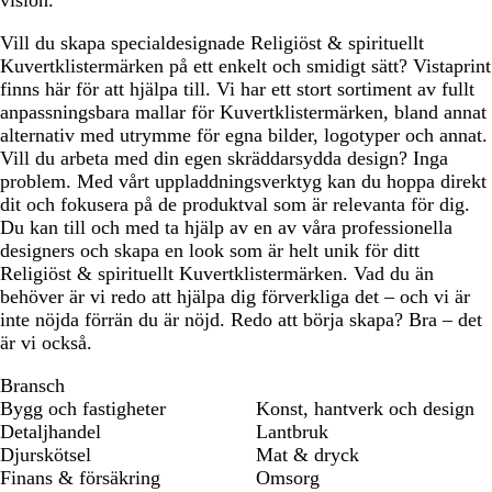
vision.
u
g
i
t
r
m
r
l
a
å
Vill du skapa specialdesignade Religiöst & spirituellt
s
ö
a
Kuvertklistermärken på ett enkelt och smidigt sätt? Vistaprint
g
n
finns här för att hjälpa till. Vi har ett stort sortiment av fullt
r
anpassningsbara mallar för Kuvertklistermärken, bland annat
ö
alternativ med utrymme för egna bilder, logotyper och annat.
n
Vill du arbeta med din egen skräddarsydda design? Inga
problem. Med vårt uppladdningsverktyg kan du hoppa direkt
dit och fokusera på de produktval som är relevanta för dig.
Du kan till och med ta hjälp av en av våra professionella
designers och skapa en look som är helt unik för ditt
Religiöst & spirituellt Kuvertklistermärken. Vad du än
behöver är vi redo att hjälpa dig förverkliga det – och vi är
inte nöjda förrän du är nöjd. Redo att börja skapa? Bra – det
är vi också.
Bransch
Bygg och fastigheter
Konst, hantverk och design
Detaljhandel
Lantbruk
Djurskötsel
Mat & dryck
Finans & försäkring
Omsorg