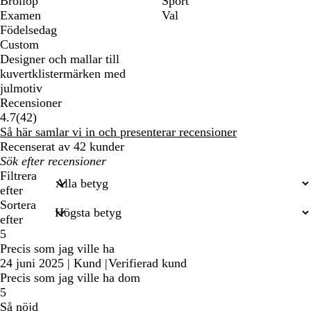
Bröllop
Sport
Examen
Val
Födelsedag
Custom
Designer och mallar till
kuvertklistermärken med
julmotiv
Recensioner
42
4.7
(
42
)
recensioner
Så här samlar vi in och presenterar recensioner
Recenserat av 42 kunder
Mina
inmatade
Filtrera
sökningar
efter
Sortera
efter
5
Precis som jag ville ha
24 juni 2025
|
Kund
|
Verifierad kund
Precis som jag ville ha dom
5
Så nöjd