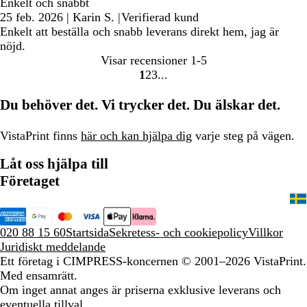
Enkelt och snabbt
25 feb. 2026
|
Karin S.
|
Verifierad kund
Enkelt att beställa och snabb leverans direkt hem, jag är
nöjd.
Visar recensioner
1-5
1
2
3
Gå
Gå
Gå
till
till
till
Du behöver det. Vi trycker det. Du älskar det.
sidan
sidan
sidan
VistaPrint finns
här och kan hjälpa dig
varje steg på vägen.
Låt oss hjälpa till
Företaget
020 88 15 60
Startsida
Sekretess- och cookiepolicy
Villkor
Juridiskt meddelande
Ett företag i CIMPRESS-koncernen
© 2001–2026 VistaPrint.
Med ensamrätt.
Om inget annat anges är priserna exklusive leverans och
eventuella tillval.