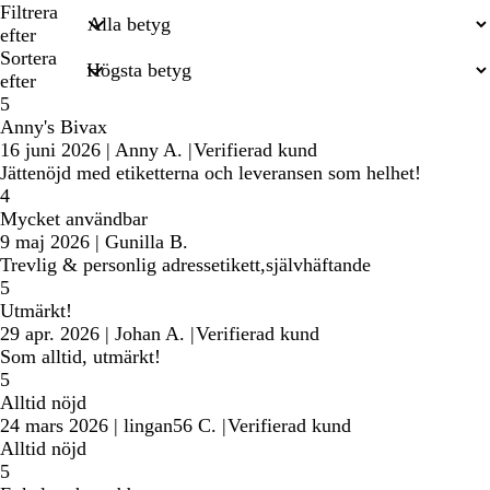
inmatade
Filtrera
sökningar
efter
Sortera
efter
5
Anny's Bivax
16 juni 2026
|
Anny A.
|
Verifierad kund
Jättenöjd med etiketterna och leveransen som helhet!
4
Mycket användbar
9 maj 2026
|
Gunilla B.
Trevlig & personlig adressetikett,självhäftande
5
Utmärkt!
29 apr. 2026
|
Johan A.
|
Verifierad kund
Som alltid, utmärkt!
5
Alltid nöjd
24 mars 2026
|
lingan56 C.
|
Verifierad kund
Alltid nöjd
5