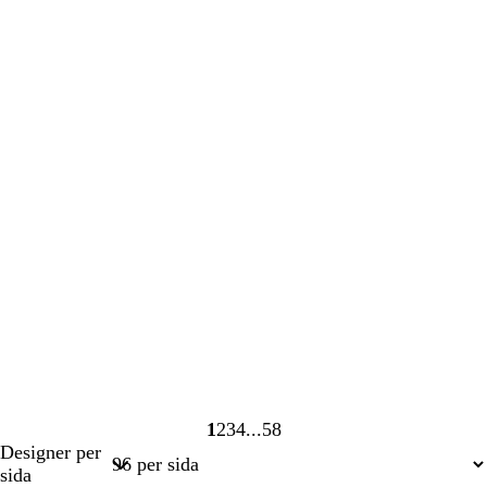
1
2
3
4
58
Sida
Sida
Sida
Sida
Sida
Designer per
1
2
3
4
58
sida