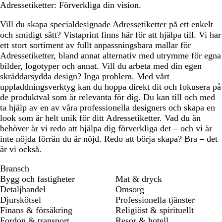
Adressetiketter: Förverkliga din vision.
Vill du skapa specialdesignade Adressetiketter på ett enkelt
och smidigt sätt? Vistaprint finns här för att hjälpa till. Vi har
ett stort sortiment av fullt anpassningsbara mallar för
Adressetiketter, bland annat alternativ med utrymme för egna
bilder, logotyper och annat. Vill du arbeta med din egen
skräddarsydda design? Inga problem. Med vårt
uppladdningsverktyg kan du hoppa direkt dit och fokusera på
de produktval som är relevanta för dig. Du kan till och med
ta hjälp av en av våra professionella designers och skapa en
look som är helt unik för ditt Adressetiketter. Vad du än
behöver är vi redo att hjälpa dig förverkliga det – och vi är
inte nöjda förrän du är nöjd. Redo att börja skapa? Bra – det
är vi också.
Bransch
Bygg och fastigheter
Mat & dryck
Detaljhandel
Omsorg
Djurskötsel
Professionella tjänster
Finans & försäkring
Religiöst & spirituellt
Fordon & transport
Resor & hotell