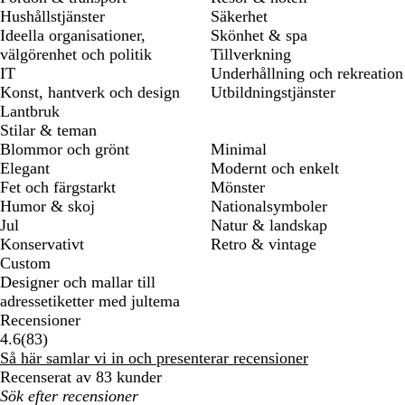
Hushållstjänster
Säkerhet
Ideella organisationer,
Skönhet & spa
välgörenhet och politik
Tillverkning
IT
Underhållning och rekreation
Konst, hantverk och design
Utbildningstjänster
Lantbruk
Stilar & teman
Blommor och grönt
Minimal
Elegant
Modernt och enkelt
Fet och färgstarkt
Mönster
Humor & skoj
Nationalsymboler
Jul
Natur & landskap
Konservativt
Retro & vintage
Custom
Designer och mallar till
adressetiketter med jultema
Recensioner
83
4.6
(
83
)
recensioner
Så här samlar vi in och presenterar recensioner
Recenserat av 83 kunder
Mina