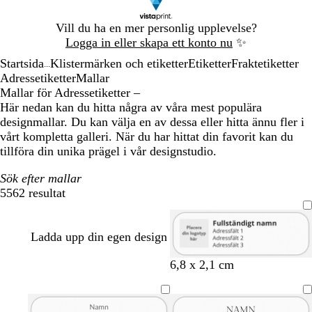
Bild
Vill du ha en mer personlig upplevelse?
1
Logga in eller skapa ett konto nu
✨
av
Startsida
Klistermärken och etiketter
Etiketter
Fraktetiketter
1
...
Adressetiketter
Mallar
Mallar för Adressetiketter –
Här nedan kan du hitta några av våra mest populära
designmallar. Du kan välja en av dessa eller hitta ännu fler i
vårt kompletta galleri. När du har hittat din favorit kan du
tillföra din unika prägel i vår designstudio.
Sök efter mallar
5562 resultat
Filter
Ladda upp din egen design
6,8 x 2,1 cm