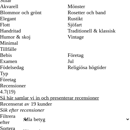
Stilar
Akvarell
Mönster
Blommor och grönt
Rosetter och band
Elegant
Rustikt
Flott
Sjöfart
Handritad
Traditionell & klassisk
Humor & skoj
Vintage
Minimal
Tillfälle
Bebis
Företag
Examen
Jul
Födelsedag
Religiösa högtider
Typ
Företag
Recensioner
19
4.7
(
19
)
recensioner
Så här samlar vi in och presenterar recensioner
Recenserat av 19 kunder
Mina
inmatade
Filtrera
sökningar
efter
Sortera