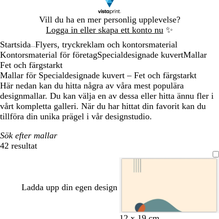
Bild
Vill du ha en mer personlig upplevelse?
1
Logga in eller skapa ett konto nu
✨
av
Startsida
Flyers, tryckreklam och kontorsmaterial
1
...
Kontorsmaterial för företag
Specialdesignade kuvert
Mallar
Fet och färgstarkt
Mallar för Specialdesignade kuvert – Fet och färgstarkt
Här nedan kan du hitta några av våra mest populära
designmallar. Du kan välja en av dessa eller hitta ännu fler i
vårt kompletta galleri. När du har hittat din favorit kan du
tillföra din unika prägel i vår designstudio.
Sök efter mallar
42 resultat
Filter
Ladda upp din egen design
k
k
k
l
v
12 x 19 cm