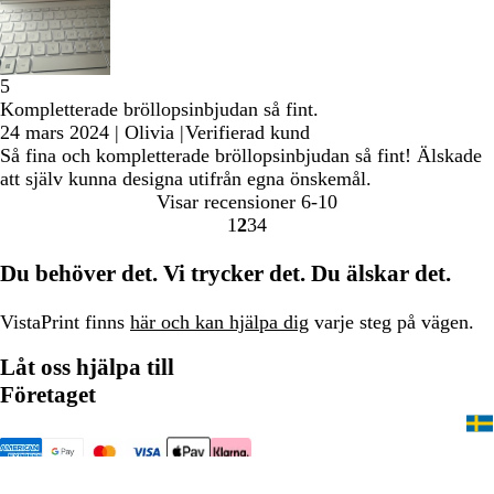
5
Kompletterade bröllopsinbjudan så fint.
24 mars 2024
|
Olivia
|
Verifierad kund
Så fina och kompletterade bröllopsinbjudan så fint! Älskade
att själv kunna designa utifrån egna önskemål.
Visar recensioner
6-10
1
2
3
4
Gå
Gå
Gå
Gå
till
till
till
till
Du behöver det. Vi trycker det. Du älskar det.
sidan
sidan
sidan
sidan
VistaPrint finns
här och kan hjälpa dig
varje steg på vägen.
Låt oss hjälpa till
Företaget
020 88 15 60
Startsida
Sekretess- och cookiepolicy
Villkor