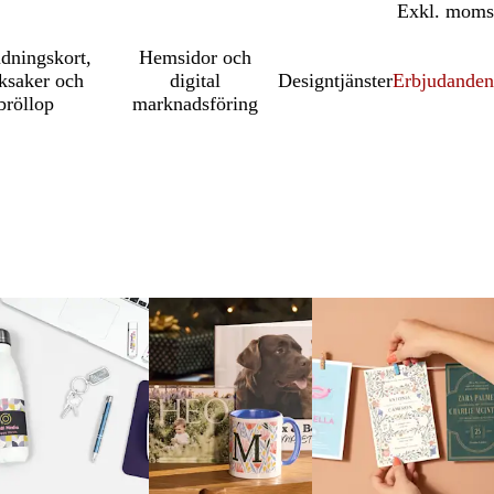
Inkl. moms
Exkl. moms
udningskort,
Hemsidor och
ksaker och
digital
Designtjänster
Erbjudanden
bröllop
marknadsföring