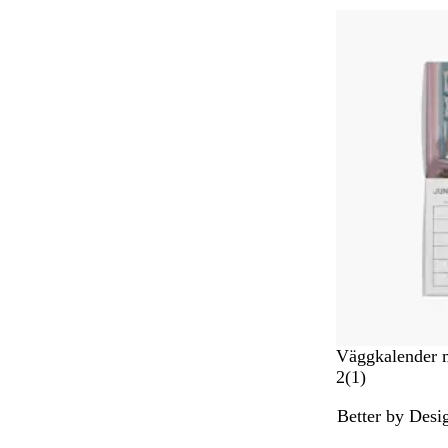
Nya alternativ
Väggkalender 
1
2
(
1
)
r
Better by Desi
e
c