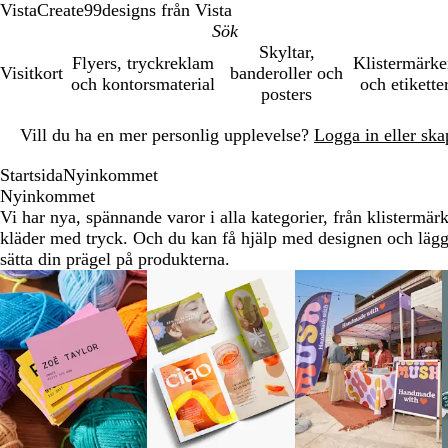
VistaCreate
99designs från Vista
Skyltar,
Flyers, tryckreklam
Klistermärk
Visitkort
banderoller och
och kontorsmaterial
och etikette
posters
Bild
Vill du ha en mer personlig upplevelse?
Logga in eller ska
1
av
Startsida
Nyinkommet
1
Nyinkommet
Vi har nya, spännande varor i alla kategorier, från klistermär
kläder med tryck. Och du kan få hjälp med designen och lägga 
sätta din prägel på produkterna.
Bild
1
till
8
av
9