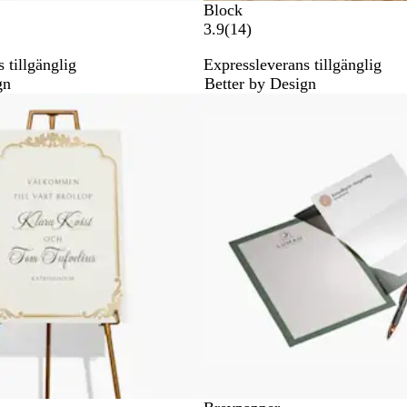
Block
1
3.9
(
14
)
4
 tillgänglig
Expressleverans tillgänglig
r
gn
Better by Design
e
Nya alternativ
c
e
n
s
i
o
n
e
r