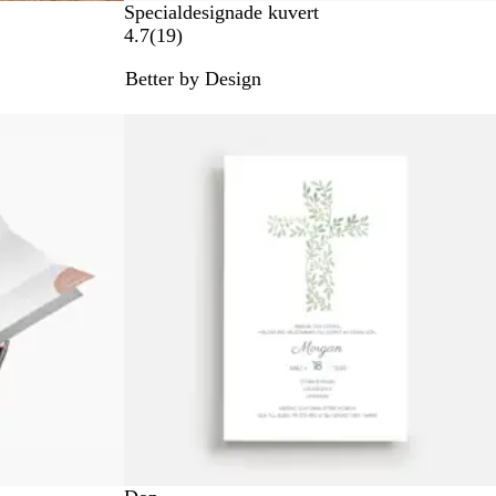
Specialdesignade kuvert
1
4.7
(
19
)
9
Better by Design
r
e
Nya alternativ
c
e
n
s
i
o
n
e
r