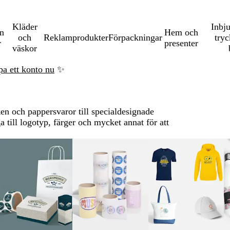
Kläder
Inbj
en
Hem och
och
Reklamprodukter
Förpackningar
tryc
r
presenter
väskor
pa ett konto nu
✨
ken och pappersvaror till specialdesignade
till logotyp, färger och mycket annat för att