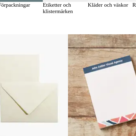
Förpackningar
Etiketter och
Kläder och väskor
R
klistermärken
 till filtrerade resultat
Nya alternativ