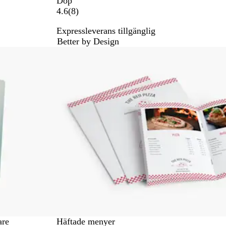
Dop
8
4.6
(
8
)
r
Expressleverans tillgänglig
e
Better by Design
c
Nyhet
e
n
s
i
o
n
e
r
are
Häftade menyer