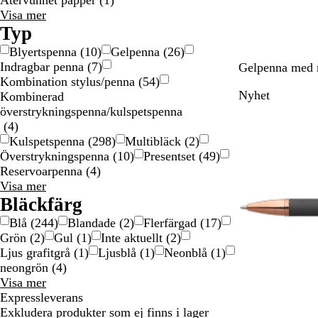
Återvunnet papper
(
1
)
Material
Visa mer
val
Typ
Blyertspenna
(
10
)
Gelpenna
(
26
)
Indragbar penna
(
7
)
S
V
R
M
R
Gelpenna med 
Kombination stylus/penna
(
54
)
v
i
ö
ö
o
Nyhet
Kombinerad
a
n
d
r
s
överstrykningspenna/kulspetspenna
r
r
k
a
(
4
)
t
ö
g
Kulspetspenna
(
298
)
Multibläck
(
2
)
d
r
Överstrykningspenna
(
10
)
Presentset
(
49
)
ö
Reservoarpenna
(
4
)
n
Typ
Visa mer
val
Bläckfärg
Blå
(
244
)
Blandade
(
2
)
Flerfärgad
(
17
)
Grön
(
2
)
Gul
(
1
)
Inte aktuellt
(
2
)
Ljus grafitgrå
(
1
)
Ljusblå
(
1
)
Neonblå
(
1
)
neongrön
(
4
)
Bläckfärg
Visa mer
val
Expressleverans
Exkludera produkter som ej finns i lager