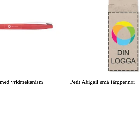
å
B
 med vridmekanism
Petit Abigail små färgpennor
e
i
g
e