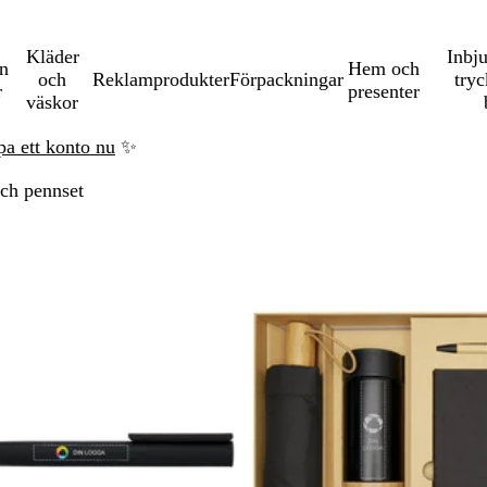
Kläder
Inbj
en
Hem och
och
Reklamprodukter
Förpackningar
tryc
r
presenter
väskor
pa ett konto nu
✨
ch pennset
a till filtrerade resultat