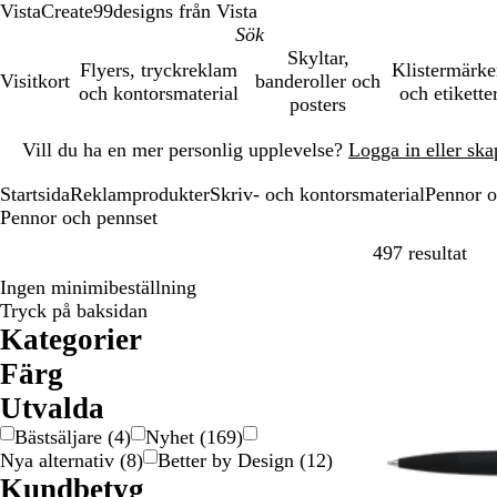
VistaCreate
99designs från Vista
Skyltar,
Flyers, tryckreklam
Klistermärk
Visitkort
banderoller och
och kontorsmaterial
och etikette
posters
Bild
Vill du ha en mer personlig upplevelse?
Logga in eller ska
1
av
Startsida
Reklamprodukter
Skriv- och kontorsmaterial
Pennor o
1
Pennor och pennset
Hopp
497 resultat
Ingen minimibeställning
Tryck på baksidan
Kategorier
Färg
B
B
B
G
G
G
G
L
O
R
R
S
S
V
F
G
Utvalda
e
l
r
r
r
u
u
i
r
ö
o
i
v
i
l
e
Bästsäljare
(
4
)
Nyhet
(
169
)
i
å
u
å
ö
l
l
l
a
d
s
l
a
t
e
n
Nya alternativ
(
8
)
Better by Design
(
12
)
g
n
/
n
/
d
a
n
a
v
r
r
o
Kundbetyg
e
S
G
f
g
e
t
f
m