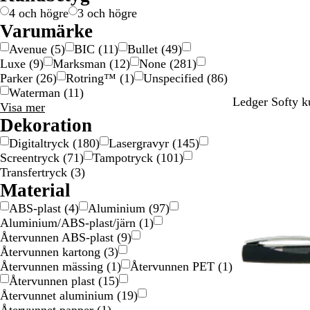
i
u
ä
e
r
ä
s
4 och högre
3 och högre
l
l
r
f
r
k
Varumärke
v
d
g
ä
g
i
Avenue
(
5
)
BIC
(
11
)
Bullet
(
49
)
e
f
a
r
a
n
Luxe
(
9
)
Marksman
(
12
)
None
(
281
)
r
ä
d
g
d
l
Parker
(
26
)
Rotring™
(
1
)
Unspecified
(
86
)
f
r
a
i
Waterman
(
11
)
ä
g
d
g
S
Ledger Softy k
Varumärke
Visa mer
r
a
v
val
Dekoration
g
d
a
Digitaltryck
(
180
)
Lasergravyr
(
145
)
a
r
Screentryck
(
71
)
Tampotryck
(
101
)
d
t
Transfertryck
(
3
)
Material
ABS-plast
(
4
)
Aluminium
(
97
)
Aluminium/ABS-plast/järn
(
1
)
Återvunnen ABS-plast
(
9
)
Återvunnen kartong
(
3
)
Återvunnen mässing
(
1
)
Återvunnen PET
(
1
)
Återvunnen plast
(
15
)
Återvunnet aluminium
(
19
)