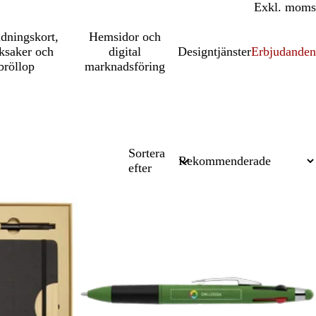
Inkl. moms
Exkl. moms
udningskort,
Hemsidor och
ksaker och
digital
Designtjänster
Erbjudanden
bröllop
marknadsföring
Sortera
efter