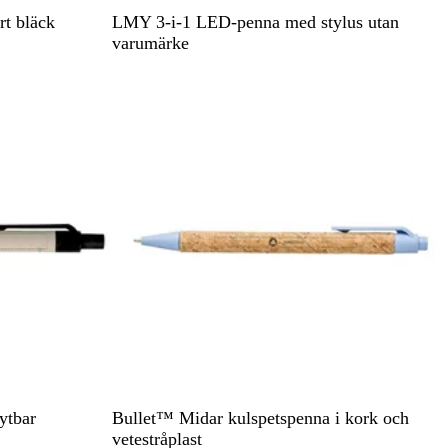
S
V
K
B
rt bläck
LMY 3-i-1 LED-penna med stylus utan
v
i
a
l
varumärke
a
n
n
å
r
r
o
t
ö
n
d
b
r
o
n
s
B
K
G
S
ytbar
Bullet™ Midar kulspetspenna i kork och
l
r
r
v
vetestråplast