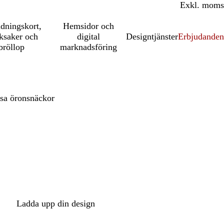
Inkl. moms
Exkl. moms
udningskort,
Hemsidor och
ksaker och
digital
Designtjänster
Erbjudanden
bröllop
marknadsföring
sa öronsnäckor
Ladda upp din design