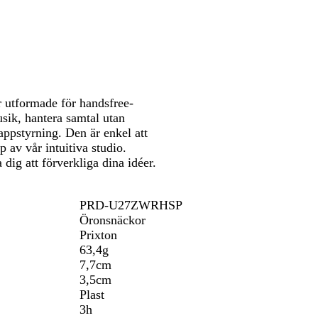
att
att
r
panorera
panorera
t
är utformade för handsfree-
sik, hantera samtal utan
appstyrning. Den är enkel att
p av vår intuitiva studio.
dig att förverkliga dina idéer.
PRD-U27ZWRHSP
Öronsnäckor
Prixton
63,4g
7,7cm
3,5cm
Plast
3h