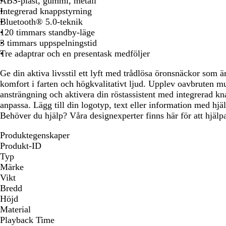
ABS-plast, gummi, metall
att
att
att
Integrerad knappstyrning
panorera
panorera
panorera
Bluetooth® 5.0-teknik
120 timmars standby-läge
3 timmars uppspelningstid
Tre adaptrar och en presentask medföljer
Ge din aktiva livsstil ett lyft med trådlösa öronsnäckor som 
komfort i farten och högkvalitativt ljud. Upplev oavbruten mu
ansträngning och aktivera din röstassistent med integrerad kn
anpassa. Lägg till din logotyp, text eller information med hjäl
Behöver du hjälp? Våra designexperter finns här för att hjälpa 
Produktegenskaper
Produkt-ID
Typ
Märke
Vikt
Bredd
Höjd
Material
Playback Time