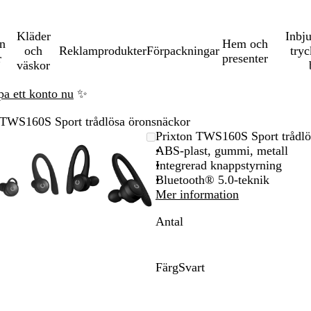
Kläder
Inbj
en
Hem och
och
Reklamprodukter
Förpackningar
tryc
r
presenter
väskor
pa ett konto nu
✨
 TWS160S Sport trådlösa öronsnäckor
Zoomningsbar
Zoomat
Använd
Klicka
Zoomningsbar
Zoomat
Använd
Klicka
Prixton TWS160S Sport trådlö
bild
till
plus-
för
bild
till
plus-
för
ABS-plast, gummi, metall
minimum
och
att
minimum
och
att
Integrerad knappstyrning
na
minustangenterna
utöka
minustangenterna
utöka
Bluetooth® 5.0-teknik
för
för
Mer information
att
att
Antal
zooma
zooma
in
in
och
och
ut
ut
Färg
Svart
och
och
S
piltangenterna
piltangenterna
v
för
för
a