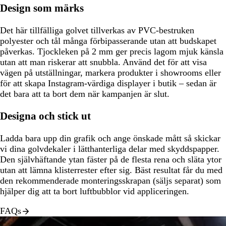
Design som märks
Det här tillfälliga golvet tillverkas av PVC-bestruken
polyester och tål många förbipasserande utan att budskapet
påverkas. Tjockleken på 2 mm ger precis lagom mjuk känsla
utan att man riskerar att snubbla. Använd det för att visa
vägen på utställningar, markera produkter i showrooms eller
för att skapa Instagram-värdiga displayer i butik – sedan är
det bara att ta bort dem när kampanjen är slut.
Designa och stick ut
Ladda bara upp din grafik och ange önskade mått så skickar
vi dina golvdekaler i lätthanterliga delar med skyddspapper.
Den självhäftande ytan fäster på de flesta rena och släta ytor
utan att lämna klisterrester efter sig. Bäst resultat får du med
den rekommenderade monteringsskrapan (säljs separat) som
hjälper dig att ta bort luftbubblor vid appliceringen.
FAQs