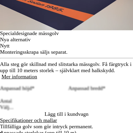
Specialdesignade mässgolv
Nya alternativ
Nytt
Monteringsskrapa säljs separat.
Alla steg gör skillnad med slitstarka mässgolv. Få färgtryck i
upp till 10 meters storlek – självklart med halkskydd.
Mer information
Anpassad höjd
*
Anpassad bredd
*
Loading
Antal
options
Välj...
Lägg till i kundvagn
Specifikationer och mallar
Tillfälliga golv som gör intryck permanent.
Anpassade storlekar (upp till 10 m)