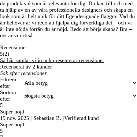
de produktval som är relevanta för dig. Du kan till och med
ta hjälp av en av våra professionella designers och skapa en
look som är helt unik för ditt Egendesignade flaggor. Vad du
än behöver är vi redo att hjälpa dig förverkliga det – och vi
är inte nöjda förrän du är nöjd. Redo att börja skapa? Bra –
det är vi också.
Recensioner
2
5
(
2
)
recensioner
Så här samlar vi in och presenterar recensioner
Recenserat av 2 kunder
Mina
inmatade
Filtrera
sökningar
efter
Sortera
efter
5
Super nöjd
19 nov. 2025
|
Sebastian B.
|
Verifierad kund
Super nöjd
5