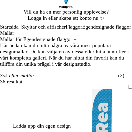
Bild
Vill du ha en mer personlig upplevelse?
1
Logga in eller skapa ett konto nu
✨
av
Startsida
Skyltar och affischer
Flaggor
Egendesignade flaggor
1
...
Mallar
Mallar för Egendesignade flaggor –
Här nedan kan du hitta några av våra mest populära
designmallar. Du kan välja en av dessa eller hitta ännu fler i
vårt kompletta galleri. När du har hittat din favorit kan du
tillföra din unika prägel i vår designstudio.
Sök efter mallar
(2)
36 resultat
Filter
Ladda upp din egen design