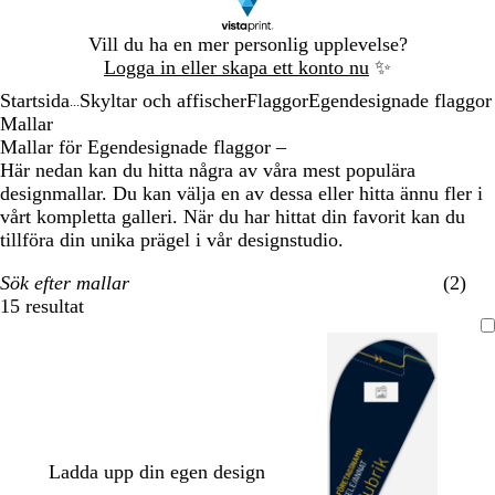
Bild
Vill du ha en mer personlig upplevelse?
1
Logga in eller skapa ett konto nu
✨
av
Startsida
Skyltar och affischer
Flaggor
Egendesignade flaggor
1
...
Mallar
Mallar för Egendesignade flaggor –
Här nedan kan du hitta några av våra mest populära
designmallar. Du kan välja en av dessa eller hitta ännu fler i
vårt kompletta galleri. När du har hittat din favorit kan du
tillföra din unika prägel i vår designstudio.
Sök efter mallar
(2)
15 resultat
Filter
Ladda upp din egen design