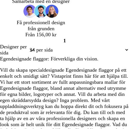
k
k
r
r
Samarbeta med en designer
l
g
t
a
i
r
k
l
å
o
Få professionell design
a
t
från grunden
t
Från 156,00 kr
a
1
Sida
Designer per
1
sida
Egendesignade flaggor: Förverkliga din vision.
Vill du skapa specialdesignade Egendesignade flaggor på ett
enkelt och smidigt sätt? Vistaprint finns här för att hjälpa till.
Vi har ett stort sortiment av fullt anpassningsbara mallar för
Egendesignade flaggor, bland annat alternativ med utrymme
för egna bilder, logotyper och annat. Vill du arbeta med din
egen skräddarsydda design? Inga problem. Med vårt
uppladdningsverktyg kan du hoppa direkt dit och fokusera på
de produktval som är relevanta för dig. Du kan till och med
ta hjälp av en av våra professionella designers och skapa en
look som är helt unik för ditt Egendesignade flaggor. Vad du