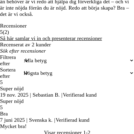
än behöver är vi redo att hjälpa dig förverkliga det – och vi
är inte nöjda förrän du är nöjd. Redo att börja skapa? Bra –
det är vi också.
Recensioner
2
5
(
2
)
recensioner
Så här samlar vi in och presenterar recensioner
Recenserat av 2 kunder
Mina
inmatade
Filtrera
sökningar
efter
Sortera
efter
5
Super nöjd
19 nov. 2025
|
Sebastian B.
|
Verifierad kund
Super nöjd
5
Bra
7 juni 2025
|
Svenska k.
|
Verifierad kund
Mycket bra!
Visar recensioner
1-2