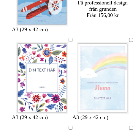
Få professionell design
från grunden
Från 156,00 kr
b
b
l
A3 (29 x 42 cm)
l
l
j
å
å
u
g
s
r
r
ö
o
n
s
a
v
s
g
l
k
l
k
s
v
A3 (29 x 42 cm)
A3 (29 x 42 cm)
i
v
u
j
r
j
r
j
i
t
a
l
u
ä
u
ä
ö
t
Laddar
Laddar