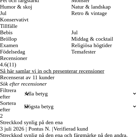
Fet och färgstarkt
Mönster
Humor & skoj
Natur & landskap
Jul
Retro & vintage
Konservativt
Tillfälle
Bebis
Jul
Bröllop
Middag & cocktail
Examen
Religiösa högtider
Födelsedag
Temafester
Recensioner
11
4.6
(
11
)
recensioner
Så här samlar vi in och presenterar recensioner
Recenserat av 11 kunder
Mina
inmatade
Filtrera
sökningar
efter
Sortera
efter
2
Streckkod synlig på den ena
3 juli 2026
|
Pontus N.
|
Verifierad kund
Streckkod synlig på den ena och färgmärke på den andra.