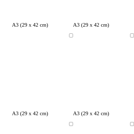
k
s
m
v
k
A3 (29 x 42 cm)
A3 (29 x 42 cm)
r
v
ö
i
r
ä
a
r
t
ä
Laddar
Laddar
m
r
k
m
t
g
r
å
A3 (29 x 42 cm)
A3 (29 x 42 cm)
Laddar
Laddar