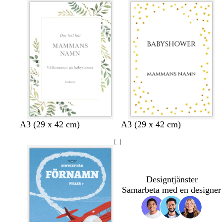
s
k
m
s
g
b
b
r
l
l
å
å
å
A3 (29 x 42 cm)
A3 (29 x 42 cm)
Designtjänster
Samarbeta med en designer