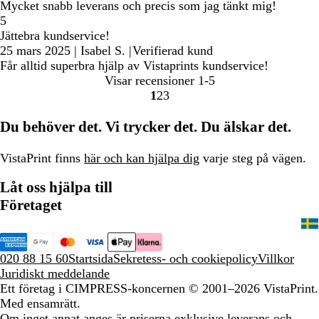
Mycket snabb leverans och precis som jag tänkt mig!
5
Jättebra kundservice!
25 mars 2025
|
Isabel S.
|
Verifierad kund
Får alltid superbra hjälp av Vistaprints kundservice!
Visar recensioner
1-5
1
2
3
Gå
Gå
Gå
till
till
till
Du behöver det. Vi trycker det. Du älskar det.
sidan
sidan
sidan
VistaPrint finns
här och kan hjälpa dig
varje steg på vägen.
Låt oss hjälpa till
Företaget
020 88 15 60
Startsida
Sekretess- och cookiepolicy
Villkor
Juridiskt meddelande
Ett företag i CIMPRESS-koncernen
© 2001–2026 VistaPrint.
Med ensamrätt.
Om inget annat anges är priserna exklusive leverans och