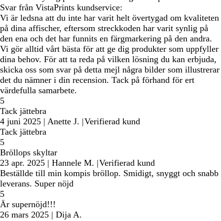
Svar från VistaPrints kundservice:
Vi är ledsna att du inte har varit helt övertygad om kvaliteten
på dina affischer, eftersom streckkoden har varit synlig på
den ena och det har funnits en färgmarkering på den andra.
Vi gör alltid vårt bästa för att ge dig produkter som uppfyller
dina behov. För att ta reda på vilken lösning du kan erbjuda,
skicka oss som svar på detta mejl några bilder som illustrerar
det du nämner i din recension. Tack på förhand för ert
värdefulla samarbete.
5
Tack jättebra
4 juni 2025
|
Anette J.
|
Verifierad kund
Tack jättebra
5
Bröllops skyltar
23 apr. 2025
|
Hannele M.
|
Verifierad kund
Beställde till min kompis bröllop. Smidigt, snyggt och snabb
leverans. Super nöjd
5
Är supernöjd!!!
26 mars 2025
|
Dija A.