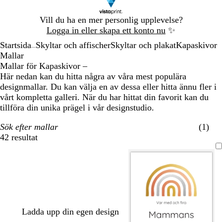
Bild
Vill du ha en mer personlig upplevelse?
1
Logga in eller skapa ett konto nu
✨
av
Startsida
Skyltar och affischer
Skyltar och plakat
Kapaskivor
1
...
Mallar
Mallar för Kapaskivor –
Här nedan kan du hitta några av våra mest populära
designmallar. Du kan välja en av dessa eller hitta ännu fler i
vårt kompletta galleri. När du har hittat din favorit kan du
tillföra din unika prägel i vår designstudio.
Sök efter mallar
(1)
42 resultat
Filter
Ladda upp din egen design