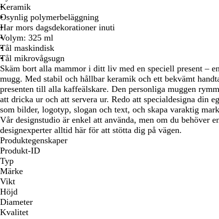
Keramik
att
att
Osynlig polymerbeläggning
panorera
panorera
Har mors dagsdekorationer inuti
Volym: 325 ml
Tål maskindisk
Tål mikrovågsugn
Skäm bort alla mammor i ditt liv med en speciell present – e
mugg. Med stabil och hållbar keramik och ett bekvämt handt
presenten till alla kaffeälskare. Den personliga muggen rymm
att dricka ur och att servera ur. Redo att specialdesigna din eg
som bilder, logotyp, slogan och text, och skapa varaktig mark
Vår designstudio är enkel att använda, men om du behöver en
designexperter alltid här för att stötta dig på vägen.
Produktegenskaper
Produkt-ID
Typ
Märke
Vikt
Höjd
Diameter
Kvalitet