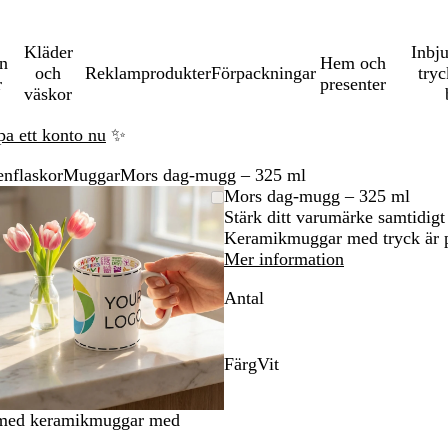
Kläder
Inbj
en
Hem och
och
Reklamprodukter
Förpackningar
tryc
r
presenter
väskor
pa ett konto nu
✨
enflaskor
Muggar
Mors dag-mugg – 325 ml
Zoomningsbar
Zoomat
Använd
Klicka
Mors dag-mugg – 325 ml
bild
till
plus-
för
Stärk ditt varumärke samtidig
minimum
och
att
Keramikmuggar med tryck är p
na
minustangenterna
utöka
Mer information
för
Antal
att
zooma
in
och
Färg
Vit
ut
V
och
i
g med keramikmuggar med
piltangenterna
t
för