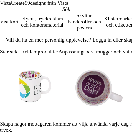
VistaCreate
99designs från Vista
Skyltar,
Flyers, tryckreklam
Klistermärk
Visitkort
banderoller och
och kontorsmaterial
och etikette
posters
Bild
Vill du ha en mer personlig upplevelse?
Logga in eller ska
1
av
Startsida
Reklamprodukter
Anpassningsbara muggar och vatt
1
...
Bild
Zoomningsbar
Zoomat
Använd
Klicka
Zoomningsbar
Zoomat
Använd
Klicka
1
bild
till
plus-
för
bild
till
plus-
för
av
minimum
och
att
minimum
och
att
3
minustangenterna
utöka
minustangenter
utöka
för
för
att
att
zooma
zooma
in
in
och
och
ut
ut
och
och
Skapa något mottagaren kommer att vilja använda varje da
piltangenterna
piltangenterna
tryck.
för
för