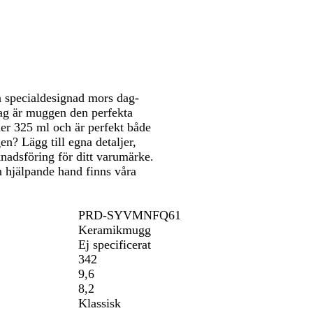
att
panorera
n specialdesignad mors dag-
ag är muggen den perfekta
er 325 ml och är perfekt både
en? Lägg till egna detaljer,
nadsföring för ditt varumärke.
 hjälpande hand finns våra
PRD-SYVMNFQ61
Keramikmugg
Ej specificerat
342
9,6
8,2
Klassisk