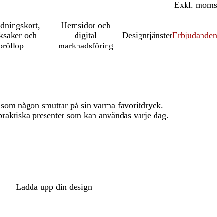
Inkl. moms
Exkl. moms
udningskort,
Hemsidor och
ksaker och
digital
Designtjänster
Erbjudanden
bröllop
marknadsföring
t som någon smuttar på sin varma favoritdryck.
raktiska presenter som kan användas varje dag.
Ladda upp din design