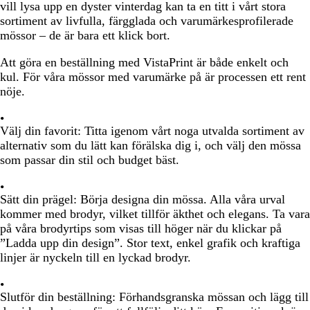
vill lysa upp en dyster vinterdag kan ta en titt i vårt stora
sortiment av livfulla, färgglada och varumärkesprofilerade
mössor – de är bara ett klick bort.
Att göra en beställning med VistaPrint är både enkelt och
kul. För våra mössor med varumärke på är processen ett rent
nöje.
Välj din favorit:
Titta igenom vårt noga utvalda sortiment av
alternativ som du lätt kan förälska dig i, och välj den mössa
som passar din stil och budget bäst.
Sätt din prägel:
Börja designa din mössa. Alla våra urval
kommer med brodyr, vilket tillför äkthet och elegans. Ta vara
på våra brodyrtips som visas till höger när du klickar på
”Ladda upp din design”. Stor text, enkel grafik och kraftiga
linjer är nyckeln till en lyckad brodyr.
Slutför din beställning:
Förhandsgranska mössan och lägg till