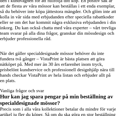
den i kundvagnen för att fullfölja ditt köp. En positiv sak är
att de flesta av våra mössor kan beställas i ett enda exemplar,
så du behöver inte köpa jättestora mängder. Och glöm inte att
kolla in vår sida med erbjudanden efter speciella rabattkoder
eller se om det har kommit några exklusiva erbjudanden i din
inkorg. Du kan också chatta med våra experter – vårt trevliga
team svarar på alla dina frågor, granskar din mössdesign och
erbjuder professionella råd.
När det gäller specialdesignade mössor behöver du inte
fundera två gånger – VistaPrint är bästa platsen att göra
nätköpet på. Med mer än 30 års erfarenhet inom tryck,
prisbelönt kundservice och professionell designhjälp nära till
hands checkar VistaPrint av hela listan och erbjuder allt på
en plats.
Vanliga frågor och svar
Hur kan jag spara pengar på min beställning av
specialdesignade mössor?
Precis som i alla våra kollektioner betalar du mindre för varje
artikel ju fler du köper. Så om du ska göra en stor beställning