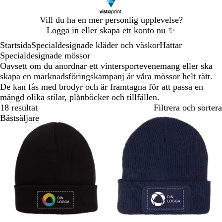
Bild
Vill du ha en mer personlig upplevelse?
1
Logga in eller skapa ett konto nu
✨
av
Startsida
Specialdesignade kläder och väskor
Hattar
1
Specialdesignade mössor
Oavsett om du anordnar ett vintersportevenemang eller ska
skapa en marknadsföringskampanj är våra mössor helt rätt.
De kan fås med brodyr och är framtagna för att passa en
mängd olika stilar, plånböcker och tillfällen.
18 resultat
Filtrera och sortera
Bästsäljare