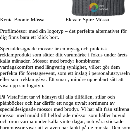
b
å
å
e
l
r
å
M
B
M
S
S
M
B
Kenia Boonie Mössa
Elevate Spire Mössa
ö
e
a
v
t
a
l
Profilmössor med din logotyp – det perfekta alternativet för
r
i
r
a
o
r
a
dig finns bara ett klick bort.
k
g
i
r
r
i
c
g
e
n
t
m
n
k
Specialdesignade mössor är en mysig och praktisk
r
b
g
b
reklamprodukt som sätter ditt varumärke i fokus under årets
ö
l
r
l
kalla månader. Mössor med brodyr kombinerar
n
å
å
å
vardagskomfort med långvarig synlighet, vilket gör dem
perfekta för företagsevent, som ett inslag i personalutstyrseln
eller som reklamgåva. Ett smart, mindre uppenbart sätt att
visa upp sin logotyp.
På VistaPrint tar vi hänsyn till alla tillfällen, stilar och
plånböcker och har därför ett noga utvalt sortiment av
specialdesignade mössor med brodyr. Vi har allt från stilrena
mössor med mudd till helfodrade mössor som håller huvud
och öron varma under kalla vinterdagar, och våra stickade
barnmössor visar att vi även har tänkt på de minsta. Den som