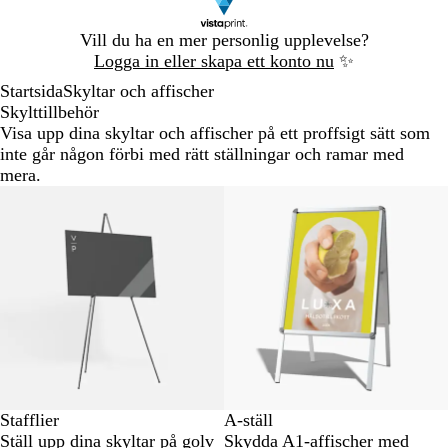
Bild
Vill du ha en mer personlig upplevelse?
1
Logga in eller skapa ett konto nu
✨
av
Startsida
Skyltar och affischer
1
Skylttillbehör
Visa upp dina skyltar och affischer på ett proffsigt sätt som
inte går någon förbi med rätt ställningar och ramar med
mera.
Stafflier
A-ställ
Ställ upp dina skyltar på golv
Skydda A1-affischer med