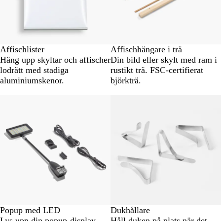
Affischlister
Affischhängare i trä
Häng upp skyltar och affischer
Din bild eller skylt med ram i
lodrätt med stadiga
rustikt trä. FSC-certifierat
aluminiumskenor.
björkträ.
Popup med LED
Dukhållare
Lys upp din popup-display
Håll duken på plats när det