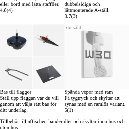
eller bord med lätta stafflier.
dubbelsidiga och
4.8
(
4
)
lättmonterade A-ställ.
3.7
(
3
)
Slutsåld
Bas till flaggor
Spända vepor med ram
Ställ upp flaggan var du vill
Få tygtryck och skyltar att
genom att välja rätt bas för
synas med en ramlös variant.
ditt underlag.
5
(
1
)
Tillbehör till affischer, banderoller och skyltar inomhus och
utomhus