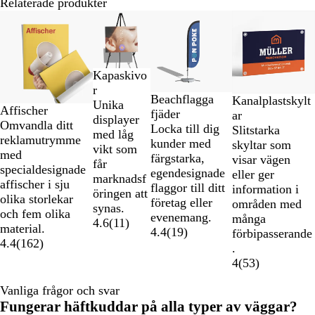
Relaterade produkter
Bild
Nya alternativ
Nya alternativ
1
till
2
Kapaskivo
av
r
4
Beachflagga
Kanalplastskylt
Unika
Affischer
fjäder
ar
displayer
Omvandla ditt
Locka till dig
Slitstarka
med låg
reklamutrymme
kunder med
skyltar som
vikt som
med
färgstarka,
visar vägen
får
specialdesignade
egendesignade
eller ger
marknadsf
affischer i sju
flaggor till ditt
information i
öringen att
olika storlekar
företag eller
områden med
synas.
och fem olika
evenemang.
många
4.6
(
11
)
material.
4.4
(
19
)
förbipasserande
4.4
(
162
)
.
4
(
53
)
Vanliga frågor och svar
Fungerar häftkuddar på alla typer av väggar?