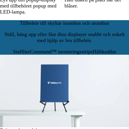
med tillbehöret popup med
blåser.
LED-lampa.
Tillbehör till skyltar inomhus och utomhus
Ställ, häng upp eller fäst dina displayer snabbt och enkelt
med hjälp av bra tillbehör.
Stafflier
Command™ monteringsstrips
Häftkuddar