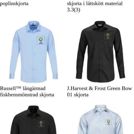
v
r
l
i
o
v
a
j
i
i
poplinskjorta
skjorta i lättskött material
a
a
a
t
n
a
r
u
t
l
3
3.3
(
3
)
r
n
s
v
r
i
s
v
r
t
s
s
o
t
n
k
e
e
k
i
j
b
u
r
c
m
s
g
l
n
f
e
a
k
r
å
g
ä
n
r
r
å
s
r
s
i
ö
b
g
i
n
d
l
a
o
b
å
d
n
l
e
å
r
L
V
S
V
H
Russell™ långärmad
J.Harvest & Frost Green Bow
j
i
v
i
i
fiskbensmönstrad skjorta
01 skjorta
u
t
a
t
m
s
r
m
b
t
e
l
l
å
s
b