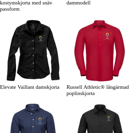
v
i
o
h
v
a
i
i
i
kostymskjorta med snäv
dammodell
a
t
r
o
a
v
m
t
t
passform
r
t
k
r
y
m
/
/
Nyhet
t
v
l
t
/
e
M
S
i
a
/
S
l
a
v
n
d
R
k
s
r
a
s
f
ö
y
b
i
r
r
ä
d
b
l
n
t
ö
r
l
å
b
d
g
u
/
l
a
e
M
å
d
a
r
i
S
V
B
K
F
K
S
B
Elevate Vaillant damskjorta
Russell Athletic® långärmad
n
v
i
l
l
r
o
v
l
poplinskjorta
b
a
t
å
a
a
n
a
å
l
r
s
n
v
r
å
t
s
s
o
t
i
k
j
s
m
g
k
a
r