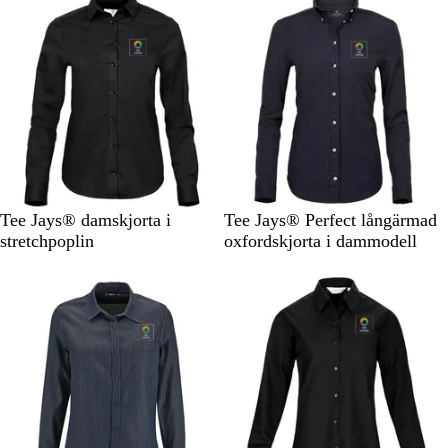
n
t
e
n
t
e
b
l
b
l
l
s
l
s
å
b
å
b
l
l
å
å
S
V
L
S
L
V
M
Tee Jays® damskjorta i
Tee Jays® Perfect långärmad
v
i
j
v
j
i
a
stretchpoplin
oxfordskjorta i dammodell
a
t
u
a
u
t
r
r
s
r
s
i
t
b
t
b
n
l
l
b
å
å
l
å