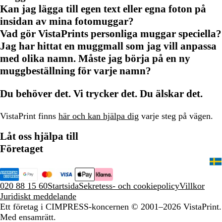
Kan jag lägga till egen text eller egna foton på
insidan av mina fotomuggar?
Vad gör VistaPrints personliga muggar speciella?
Jag har hittat en muggmall som jag vill anpassa
med olika namn. Måste jag börja på en ny
muggbeställning för varje namn?
Du behöver det. Vi trycker det. Du älskar det.
VistaPrint finns
här och kan hjälpa dig
varje steg på vägen.
Låt oss hjälpa till
Företaget
020 88 15 60
Startsida
Sekretess- och cookiepolicy
Villkor
Juridiskt meddelande
Ett företag i CIMPRESS-koncernen
© 2001–2026 VistaPrint.
Med ensamrätt.