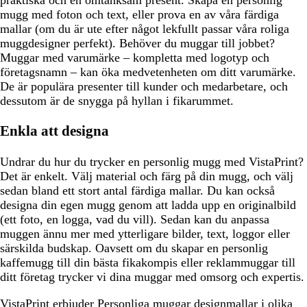
praktiska och en omtänksam present. Skapa en personlig
mugg med foton och text, eller prova en av våra färdiga
mallar (om du är ute efter något lekfullt passar våra roliga
muggdesigner perfekt). Behöver du muggar till jobbet?
Muggar med varumärke – kompletta med logotyp och
företagsnamn – kan öka medvetenheten om ditt varumärke.
De är populära presenter till kunder och medarbetare, och
dessutom är de snygga på hyllan i fikarummet.
Enkla att designa
Undrar du hur du trycker en personlig mugg med VistaPrint?
Det är enkelt. Välj material och färg på din mugg, och välj
sedan bland ett stort antal färdiga mallar. Du kan också
designa din egen mugg genom att ladda upp en originalbild
(ett foto, en logga, vad du vill). Sedan kan du anpassa
muggen ännu mer med ytterligare bilder, text, loggor eller
särskilda budskap. Oavsett om du skapar en personlig
kaffemugg till din bästa fikakompis eller reklammuggar till
ditt företag trycker vi dina muggar med omsorg och expertis.
VistaPrint erbjuder
Personliga muggar designmallar
i olika