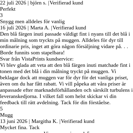
22 juli 2026
|
björn s.
|
Verifierad kund
Perfekt
3
Snygg men alldeles för vanlig
16 juli 2026
|
Marta A.
|
Verifierad kund
Den blå färgen inuti passade väldigt fint i nyans till det blå i
min målning som tryckts på muggen. Alldeles för dyr till
ordinarie pris, inget att göra någon försäljning vidare på. . .
Borde funnits som stapelbara!
Svar från VistaPrints kundservice:
Vi blev glada att veta att den blå färgen inuti matchade fint i
tonen med det blå i din målning tryckt på muggen. Vi
beklagar dock att muggen var för dyr för det vanliga priset,
även om du har fått rabatt. Vi vill påpeka att våra priser är
anpassade efter marknadsförhållanden och särskilt turbulens i
leveranskedjorna. I vilket fall som helst skickar vi din
feedback till rätt avdelning. Tack för din förståelse.
5
Mugg
13 juni 2026
|
Margitha K.
|
Verifierad kund
Mycket fina. Tack