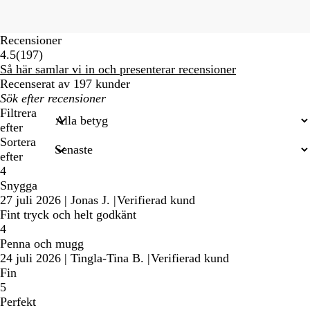
Recensioner
197
4.5
(
197
)
recensioner
Så här samlar vi in och presenterar recensioner
Recenserat av 197 kunder
Mina
inmatade
Filtrera
sökningar
efter
Sortera
efter
4
Snygga
27 juli 2026
|
Jonas J.
|
Verifierad kund
Fint tryck och helt godkänt
4
Penna och mugg
24 juli 2026
|
Tingla-Tina B.
|
Verifierad kund
Fin
5
Perfekt