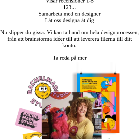
Visar recensioner
1-5
1
2
3
Gå
Gå
Gå
Samarbeta med en designer
till
till
till
Låt oss designa åt dig
sidan
sidan
sidan
Nu slipper du gissa. Vi kan ta hand om hela designprocessen,
från att brainstorma idéer till att leverera filerna till ditt
konto.
Ta reda på mer