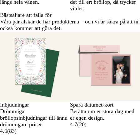
längs hela vägen.
det till ert bröllop, då trycker
vi det.
Bästsäljare att falla för
Våra par älskar de här produkterna – och vi är säkra på att ni
också kommer att göra det.
Inbjudningar
Spara datumet-kort
Drömmiga
Berätta om er stora dag med
bröllopsinbjudningar till ännu
er egen design.
drömmigare priser.
4.7
(
20
)
4.6
(
83
)