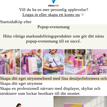
Bild
Vill du ha en mer personlig upplevelse?
1
Logga in eller skapa ett konto nu
✨
av
Startsida
Köp efter
1
Popup-evenemang
Hitta viktiga marknadsföringsprodukter som gör ditt nästa
popup-evenemang till en succé.
Skapa ditt eget utrymme
Inred med fina detaljer
Informera och
Skapa ditt eget utrymme
Skapa en professionell närvaro med displayer, skyltar och
strukturer som lockar besökare till din monter.