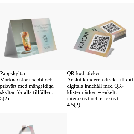
Nya alternativ
Nya alternativ
Pappskyltar
QR kod sticker
Marknadsför snabbt och
Anslut kunderna direkt till ditt
prisvärt med mångsidiga
digitala innehåll med QR-
skyltar för alla tillfällen.
klistermärken – enkelt,
5
(
2
)
interaktivt och effektivt.
4.5
(
2
)