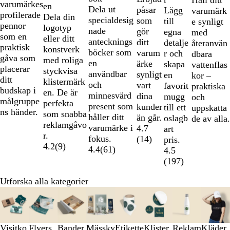
varumärkes
en
Dela ut
påsar
m
m
m
Lägg
varumärk
profilerade
Dela din
specialdesig
som
f
f
f
till
e synligt
pennor
logotyp
nade
gör
ä
ä
ä
egna
med
som en
eller ditt
antecknings
ditt
r
r
r
detalje
återanvän
praktisk
konstverk
böcker som
varum
g
g
g
r och
dbara
gåva som
med roliga
en
ärke
a
a
a
skapa
vattenflas
placerar
styckvisa
användbar
synligt
d
d
d
en
kor –
ditt
klistermärk
och
vart
/
/
/
favorit
praktiska
budskap i
en. De är
minnesvärd
dina
s
v
K
mugg
och
målgruppe
perfekta
present som
kunder
v
i
r
till ett
uppskatta
ns händer.
som snabba
håller ditt
än går.
a
t
o
oslagb
de av alla.
reklamgåvo
varumärke i
4.7
r
m
art
r.
fokus.
(
14
)
t
f
pris.
4.2
(
9
)
4.4
(
61
)
ä
4.5
r
(
197
)
g
Utforska alla kategorier
a
Bild
d
1
till
3
Visitko
Flyers
Bander
Mässky
Etikette
Klister
Reklam
Kläder