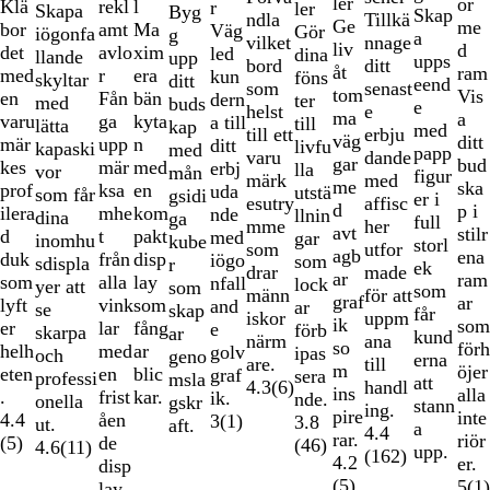
ler
or
l
Klä
rekl
r
ler
Skapa
Byg
Skap
12
ndla
Tillkä
Ge
me
Ma
bor
amt
Väg
Gör
iögonfa
g
a
vilket
nnage
liv
d
xim
det
avlo
led
dina
llande
upp
upps
bord
ditt
åt
ram
era
med
r
kun
föns
skyltar
ditt
eend
som
senast
tom
Vis
bän
en
Fån
dern
ter
med
buds
e
helst
e
ma
a
kyta
varu
ga
a till
till
lätta
kap
med
till ett
erbju
väg
ditt
n
mär
upp
ditt
livfu
kapaski
med
papp
varu
dande
gar
bud
med
kes
mär
erbj
lla
vor
mån
figur
märk
med
me
ska
en
prof
ksa
uda
utstä
som får
gsidi
er i
esutry
affisc
d
p i
kom
ilera
mhe
nde
llnin
dina
ga
full
mme
her
avt
stilr
pakt
d
t
med
gar
inomhu
kube
storl
som
utfor
agb
ena
disp
duk
från
iögo
som
sdispla
r
ek
drar
made
ar
ram
lay
som
alla
nfall
lock
yer att
som
som
männ
för att
graf
ar
som
lyft
vink
and
ar
se
skap
får
iskor
uppm
ik
som
fång
er
lar
e
förb
skarpa
ar
kund
närm
ana
so
förh
ar
helh
med
golv
ipas
och
geno
erna
are.
till
m
öjer
blic
eten
en
graf
sera
professi
msla
att
4.3
(
6
)
handl
ins
alla
kar.
.
frist
ik.
nde.
onella
gskr
stann
ing.
pire
inte
4.4
åen
3
(
1
)
3.8
ut.
aft.
a
4.4
rar.
riör
(
5
)
de
(
46
)
4.6
(
11
)
upp.
(
162
)
4.2
er.
disp
(
5
)
5
(
1
)
lay.