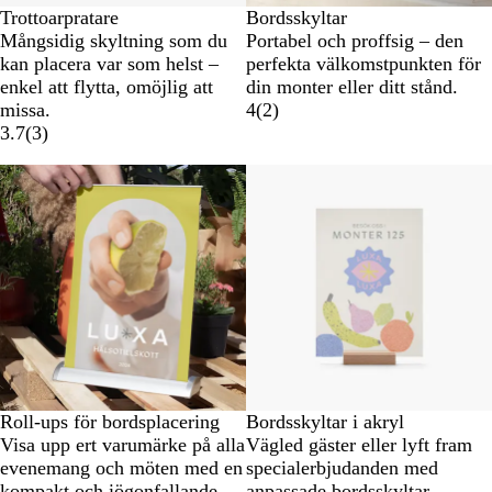
Trottoarpratare
Bordsskyltar
Mångsidig skyltning som du
Portabel och proffsig – den
kan placera var som helst –
perfekta välkomstpunkten för
enkel att flytta, omöjlig att
din monter eller ditt stånd.
missa.
4
(
2
)
3.7
(
3
)
Roll-ups för bordsplacering
Bordsskyltar i akryl
Visa upp ert varumärke på alla
Vägled gäster eller lyft fram
evenemang och möten med en
specialerbjudanden med
kompakt och iögonfallande
anpassade bordsskyltar –