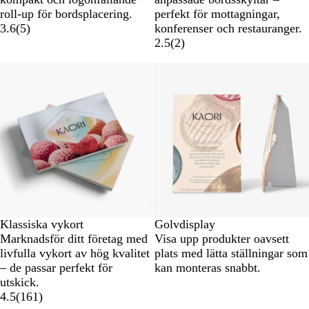
roll-up för bordsplacering.
perfekt för mottagningar,
3.6
(
5
)
konferenser och restauranger.
2.5
(
2
)
Klassiska vykort
Golvdisplay
Marknadsför ditt företag med
Visa upp produkter oavsett
livfulla vykort av hög kvalitet
plats med lätta ställningar som
– de passar perfekt för
kan monteras snabbt.
utskick.
4.5
(
161
)