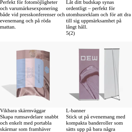
Perfekt för fotomöjligheter
Låt ditt budskap synas
och varumärkesexponering
ordentligt – perfekt för
både vid presskonferenser och
utomhusreklam och för att dra
evenemang och på röda
till sig uppmärksamhet på
mattan.
långt håll.
5
(
2
)
Nya alternativ
Vikbara skärmväggar
L-banner
Skapa rumsavdelare snabbt
Stick ut på evenemang med
och enkelt med portabla
kompakta banderoller som
skärmar som framhäver
sätts upp på bara några