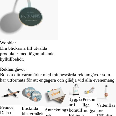
Wobbler
Dra blickarna till utvalda
produkter med iögonfallande
hylltillbehör.
Reklamgåvor
Boosta ditt varumärke med minnesvärda reklamgåvor som
har utformats för att engagera och glädja vid alla evenemang.
Bild
Nya alternativ
Nya alternativ
Sänkt ord. pris
1
till
Tygpås
Person
2
ar i
K
K
K
liga
Vattenflas
av
Pennor
Enskilda
Antecknings
bomull
r
r
r
mugga
kor
6
Dela ut
klistermärk
bok
Erbjud
o
o
o
r
Håll ditt