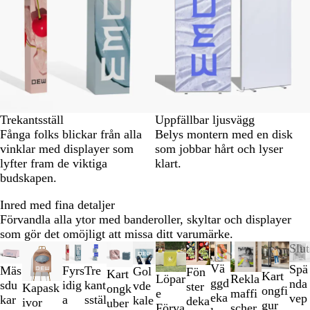
Trekantsställ
Uppfällbar ljusvägg
Fånga folks blickar från alla
Belys montern med en disk
vinklar med displayer som
som jobbar hårt och lyser
lyfter fram de viktiga
klart.
budskapen.
Inred med fina detaljer
Förvandla alla ytor med banderoller, skyltar och displayer
som gör det omöjligt att missa ditt varumärke.
Bild
Nya alternativ
Nya alternativ
Nya alternativ
Nya alternativ
Nya alternativ
Slut
1
Vä
Spä
Tre
Mäs
Fyrs
Gol
Fön
Kart
Kart
till
Löpar
Rekla
ggd
nda
kant
sdu
idig
vde
ster
Kapask
ongk
ongfi
2
e
maffi
eka
vep
sstäl
kar
a
kale
deka
ivor
uber
gur
av
Förva
scher