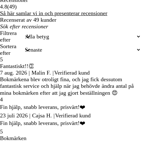
Recensioner
49
4.8
(
49
)
recensioner
Så här samlar vi in och presenterar recensioner
Recenserat av 49 kunder
Mina
inmatade
Filtrera
sökningar
efter
Sortera
efter
5
Fantastiskt!!👏
7 aug. 2026
|
Malin F.
|
Verifierad kund
Bokmärkena blev otroligt fina, och jag fick dessutom
fantastisk service och hjälp när jag behövde ändra antal på
mina bokmärken efter att jag gjort beställningen 😍
4
Fin hjälp, snabb leverans, prisvärt!❤️
23 juli 2026
|
Cajsa H.
|
Verifierad kund
Fin hjälp, snabb leverans, prisvärt!❤️
5
Bokmärken