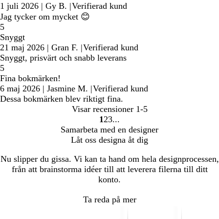
1 juli 2026
|
Gy B.
|
Verifierad kund
Jag tycker om mycket 😊
5
Snyggt
21 maj 2026
|
Gran F.
|
Verifierad kund
Snyggt, prisvärt och snabb leverans
5
Fina bokmärken!
6 maj 2026
|
Jasmine M.
|
Verifierad kund
Dessa bokmärken blev riktigt fina.
Visar recensioner
1-5
1
2
3
Gå
Gå
Gå
Samarbeta med en designer
till
till
till
Låt oss designa åt dig
sidan
sidan
sidan
Nu slipper du gissa. Vi kan ta hand om hela designprocessen,
från att brainstorma idéer till att leverera filerna till ditt
konto.
Ta reda på mer