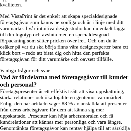
kvaliteten.
Med VistaPrint är det enkelt att skapa specialdesignade
företagsgåvor som känns personliga och är i linje med ditt
varumärke. I vår intuitiva designstudio kan du enkelt lägga
till din logotyp och avsluta med en specialdesignad
förpackning som sätter pricken över i:et. Och om du är
osäker på var du ska börja finns våra designexperter bara ett
klick bort – redo att bistå dig och hitta den perfekta
företagsgåvan för ditt varumärke och oavsett tillfälle.
Vanliga frågor och svar
Vad är fördelarna med företagsgåvor till kunder
och personal?
Företagspresenter är ett effektivt sätt att visa uppskattning,
stärka relationer och öka lojaliteten gentemot varumärket.
Enligt den här artikeln säger 88 % av anställda att presenter
från deras arbetsgivare får dem att känna sig mer
uppskattade. Presenter kan höja arbetsmoralen och få
kundrelationer att kännas mer personliga och vara längre.
Genomtänkta företagsgåvor kan rentav hjälpa till att särskilja