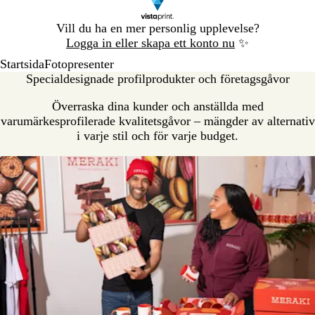
Bild
Vill du ha en mer personlig upplevelse?
1
Logga in eller skapa ett konto nu
✨
av
Startsida
Fotopresenter
1
Specialdesignade profilprodukter och företagsgåvor
Överraska dina kunder och anställda med
varumärkesprofilerade kvalitetsgåvor – mängder av alternativ
i varje stil och för varje budget.