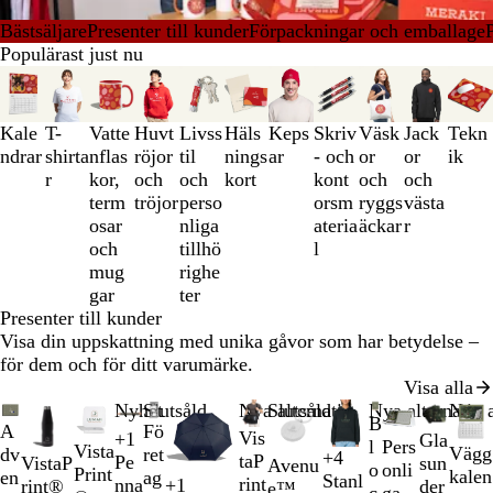
Bästsäljare
Presenter till kunder
Förpackningar och emballage
P
Populärast just nu
Bild
1
till
Kale
T-
Vatte
Huvt
Livss
Häls
Keps
Skriv
Väsk
Jack
Tekn
3
ndrar
shirta
nflas
röjor
til
nings
ar
- och
or
or
ik
av
r
kor,
och
och
kort
kont
och
och
11
term
tröjor
perso
orsm
ryggs
västa
osar
nliga
ateria
äckar
r
och
tillhö
l
mug
righe
gar
ter
Presenter till kunder
Visa din uppskattning med unika gåvor som har betydelse –
för dem och för ditt varumärke.
Visa alla
Bild
Nyhet
Slutsåld
Nya alternativ
Slutsåld
Nya alternativ
Nya a
B
A
Fö
1
Vis
+
1
Gla
l
Pers
R
M
S
K
Vista
Vägg
dv
ret
till
+
4
taP
Pe
VistaP
sun
Avenu
S
V
A
G
o
onli
ö
a
i
a
Print
kalen
en
ag
2
Stanl
rint
+
1
nna
rint®
der
e™
v
i
n
r
c