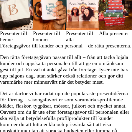
till
3
av
4
Presenter till
Presenter till
Presenter till
Alla presenter
henne
honom
alla
Företagsgåvor till kunder och personal – de rätta presenterna.
Den rätta företagsgåvan passar till allt – från att tacka lojala
kunder och uppskatta personalen till att ge en omtänksam
gest till jul. En väl uttänkt gåva från företaget lyser inte bara
upp någons dag, utan stärker också relationer och gör ditt
varumärke mer minnesvärt när det betyder mest.
Det är därför vi har radat upp de populäraste presentidéerna
för företag – säsongsfavoriter som varumärkesprofilerade
kläder, flaskor, tygpåsar, mössor, julkort och mycket annat.
Oavsett om du är ute efter företagsgåvor till personalen eller
ska välja ut betydelsefulla profilprodukter till kunder
kommer du att hitta enkla och prisvärda sätt att visa
uppskattning utan att spräcka budgeten eller tumma på