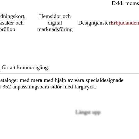
Inkl. moms
Exkl. moms
udningskort,
Hemsidor och
ksaker och
digital
Designtjänster
Erbjudanden
bröllop
marknadsföring
n
för att komma igång.
 kataloger med mera med hjälp av våra specialdesignade
ll 352 anpassningsbara sidor med färgtryck.
Längst upp
Loading
options