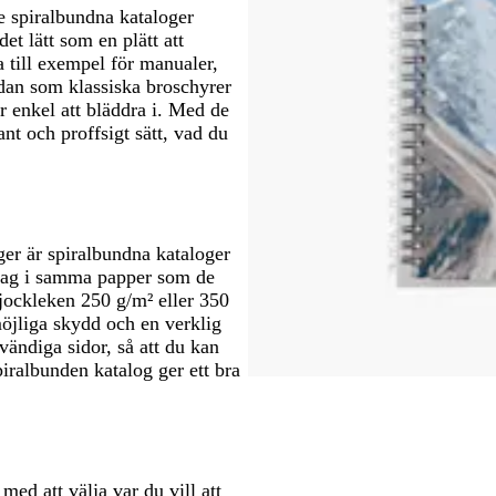
e spiralbundna kataloger
et lätt som en plätt att
a till exempel för manualer,
idan som klassiska broschyrer
r enkel att bläddra i. Med de
ant och proffsigt sätt, vad du
oger är spiralbundna kataloger
mslag i samma papper som de
jockleken 250 g/m² eller 350
öjliga skydd och en verklig
ändiga sidor, så att du kan
piralbunden katalog ger ett bra
ed att välja var du vill att