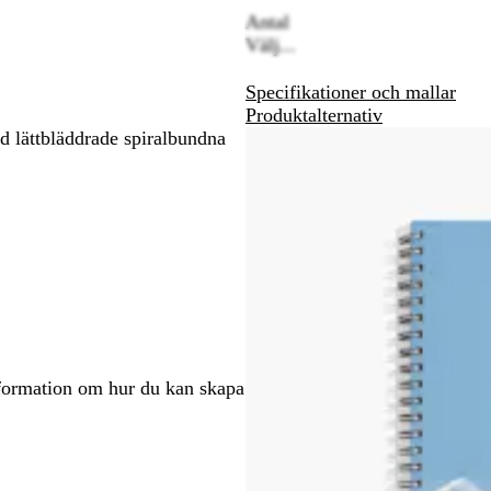
Antal
att
att
Välj...
panorera
panorera
Specifikationer och mallar
Produktalternativ
d lättbläddrade spiralbundna
nformation om hur du kan skapa