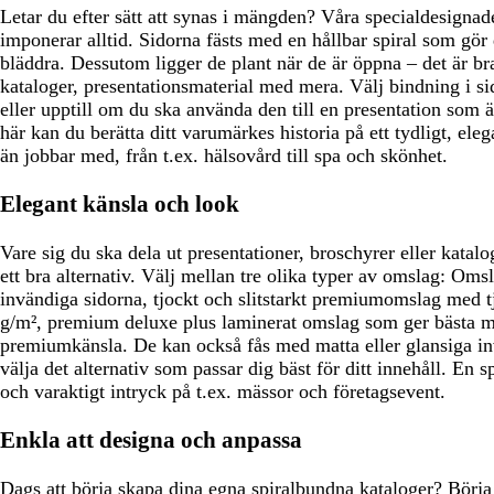
Letar du efter sätt att synas i mängden? Våra specialdesignad
imponerar alltid. Sidorna fästs med en hållbar spiral som gör d
bläddra. Dessutom ligger de plant när de är öppna – det är br
kataloger, presentationsmaterial med mera. Välj bindning i s
eller upptill om du ska använda den till en presentation som ä
här kan du berätta ditt varumärkes historia på ett tydligt, eleg
än jobbar med, från t.ex. hälsovård till spa och skönhet.
Elegant känsla och look
Vare sig du ska dela ut presentationer, broschyrer eller katal
ett bra alternativ. Välj mellan tre olika typer av omslag: O
invändiga sidorna, tjockt och slitstarkt premiumomslag med t
g/m², premium deluxe plus laminerat omslag som ger bästa m
premiumkänsla. De kan också fås med matta eller glansiga inv
välja det alternativ som passar dig bäst för ditt innehåll. En s
och varaktigt intryck på t.ex. mässor och företagsevent.
Enkla att designa och anpassa
Dags att börja skapa dina egna spiralbundna kataloger? Börja m