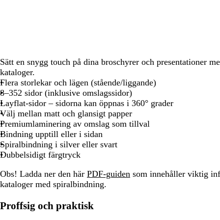
att
att
att
att
panorera
panorera
panorera
panorera
Sätt en snygg touch på dina broschyrer och presentationer me
kataloger.
Flera storlekar och lägen (stående/liggande)
8–352 sidor (inklusive omslagssidor)
Layflat-sidor – sidorna kan öppnas i 360° grader
Välj mellan matt och glansigt papper
Premiumlaminering av omslag som tillval
Bindning upptill eller i sidan
Spiralbindning i silver eller svart
Dubbelsidigt färgtryck
Obs!
Ladda ner den här
PDF-guiden
som innehåller viktig i
kataloger med spiralbindning.
Proffsig och praktisk