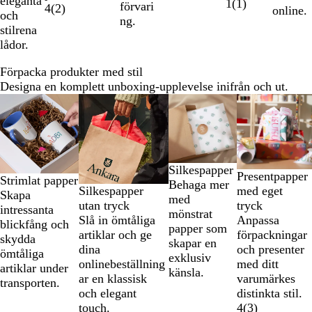
eleganta
1
(
1
)
förvari
4
(
2
)
online.
och
ng.
stilrena
lådor.
Förpacka produkter med stil
Designa en komplett unboxing-upplevelse inifrån och ut.
Bild
1
till
2
av
Silkespapper
4
Presentpapper
Strimlat papper
Behaga mer
Silkespapper
med eget
Skapa
med
utan tryck
tryck
intressanta
mönstrat
Slå in ömtåliga
Anpassa
blickfång och
papper som
artiklar och ge
förpackningar
skydda
skapar en
dina
och presenter
ömtåliga
exklusiv
onlinebeställning
med ditt
artiklar under
känsla.
ar en klassisk
varumärkes
transporten.
och elegant
distinkta stil.
touch.
4
(
3
)