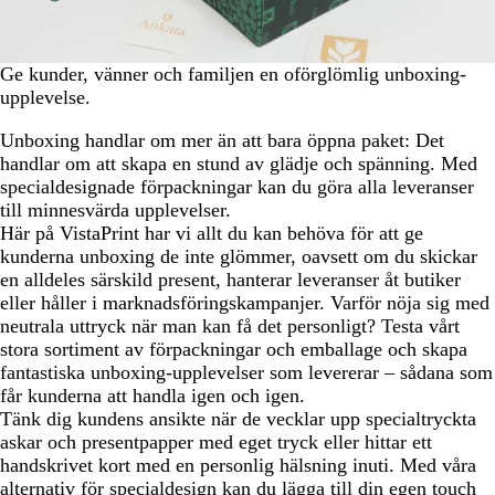
Ge kunder, vänner och familjen en oförglömlig unboxing-
upplevelse.
Unboxing handlar om mer än att bara öppna paket: Det
handlar om att skapa en stund av glädje och spänning. Med
specialdesignade förpackningar kan du göra alla leveranser
till minnesvärda upplevelser.
Här på VistaPrint har vi allt du kan behöva för att ge
kunderna unboxing de inte glömmer, oavsett om du skickar
en alldeles särskild present, hanterar leveranser åt butiker
eller håller i marknadsföringskampanjer. Varför nöja sig med
neutrala uttryck när man kan få det personligt? Testa vårt
stora sortiment av förpackningar och emballage och skapa
fantastiska unboxing-upplevelser som levererar – sådana som
får kunderna att handla igen och igen.
Tänk dig kundens ansikte när de vecklar upp specialtryckta
askar och presentpapper med eget tryck eller hittar ett
handskrivet kort med en personlig hälsning inuti. Med våra
alternativ för specialdesign kan du lägga till din egen touch