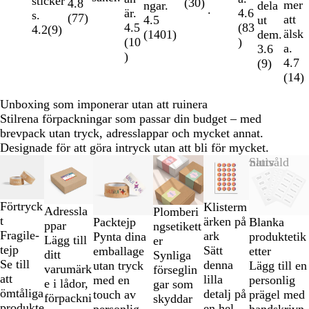
sticker
(
30
)
4.8
mer
ngar.
dela
.
4.6
är.
s.
(
77
)
att
4.5
ut
(
83
4.5
4.2
(
9
)
älsk
(
1401
)
dem.
)
(
10
a.
3.6
)
4.7
(
9
)
(
14
)
Unboxing som imponerar utan att ruinera
Stilrena förpackningar som passar din budget – med
brevpack utan tryck, adresslappar och mycket annat.
Designade för att göra intryck utan att bli för mycket.
Bild
Nya alternativ
Nya alternativ
Nya alternativ
Slutsåld
1
till
2
Förtryck
Klisterm
Adressla
Plomberi
av
t
ärken på
Packtejp
Blanka
ppar
ngsetikett
6
Fragile-
ark
Pynta dina
produktetik
Lägg till
er
tejp
Sätt
emballage
etter
ditt
Synliga
Se till
denna
utan tryck
Lägg till en
varumärk
förseglin
att
lilla
med en
personlig
e i lådor,
gar som
ömtåliga
detalj på
touch av
prägel med
förpackni
skyddar
produkte
en hel
personlig
handskrivn