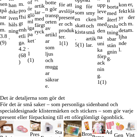
kt
n
of
botte
sen
m.
er,
kon
för att
upp
han
artik
ing
för
borta
ör
n gör
tpå
pro
klä
fekt
avslöja
leve
dskr
lar –
som
smy
med
glö
transp
sar
ffsi
der
yr
present
lse
iven
med
en
cken
återf
ml
orten
m.
gt
m.
och
er och
med
häls
färgt
skatt
och
örslu
iga
av
m.
enh
m.
deta
produk
den
ning
ryck
kista
små
tning
pa
artikl
3.8
etli
ljha
ter.
na
.
.
.
artik
sbar
ket
ar
(
9
)
ga.
nde
1
(
1
)
uni
5
(
1
)
lar.
stän
.
som
4.2
l.
ka
gnin
1
ljus
(
68
förp
g.
(
1
)
och
)
ack
mugg
nin
ar
g.
säkrar
1
(
1
)
e.
Det är detaljerna som gör det
För det är små saker – som personliga sidenband och
specialdesignade klistermärken och stickers – som gör varje
present eller förpackning till ett oförglömligt ögonblick.
Bild
Nya alternativ
Nya altern
Nya 
1
Ad
Sta
Bros
Pres
Vist
Gen
till