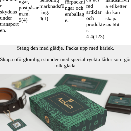
ngar,
förpackni
r
rad
marknadsfö
a etiketter
postpåsar
ngar och
skyddas
artiklar
ring.
du kan
m.m.
emballag
under
och
4
(
1
)
skapa
5
(
4
)
e.
transport
produkte
snabbt.
en.
r.
4.4
(
123
)
Stäng den med glädje. Packa upp med kärlek.
Skapa oförglömliga stunder med specialtryckta lådor som gör
folk glada.