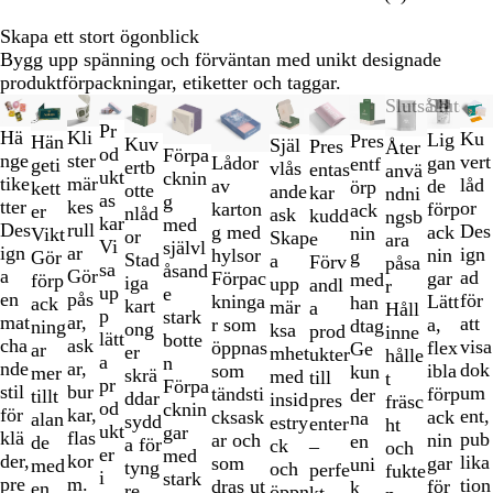
Skapa ett stort ögonblick
Bygg upp spänning och förväntan med unikt designade
produktförpackningar, etiketter och taggar.
Bild
Nya alternativ
Slutsåld
Slutsåld
1
Pr
Hä
Kli
Ku
Lig
Pres
Hän
Kuv
Själ
Pres
Åter
till
od
Förpa
nge
ster
vert
gan
Lådor
entf
geti
ertb
vlås
entas
anvä
2
ukt
cknin
tike
mär
låd
de
av
örp
kett
otte
ande
kar
ndni
av
as
g
tter
kes
or
förp
karton
ack
er
nlåd
ask
kudd
ngsb
13
kar
med
Des
rull
Des
ack
g med
nin
Vikt
or
Skap
e
ara
Vi
självl
ign
ar
ign
nin
hylsor
g
Gör
Stad
a
Förv
påsa
sa
åsand
a
Gör
ad
gar
Förpac
med
förp
iga
upp
andl
r
up
e
en
pås
för
Lätt
kninga
han
ack
kart
mär
a
Håll
p
stark
mat
ar,
att
a,
r som
dtag
ning
ong
ksa
prod
inne
lätt
botte
cha
ask
visa
flex
öppnas
Ge
ar
er
mhet
ukter
hålle
a
n
nde
ar,
dok
ibla
som
kun
mer
skrä
med
till
t
pr
Förpa
stil
bur
um
förp
tändsti
der
tillt
ddar
insid
pres
fräsc
od
cknin
för
kar,
ent,
ack
cksask
na
alan
sydd
estry
enter
ht
ukt
gar
klä
flas
pub
nin
ar och
en
de
a för
ck
–
och
er
med
der,
kor
lika
gar
som
uni
med
tyng
och
perfe
fukte
i
stark
pre
m.
tion
för
dras ut
k
en
re
öppn