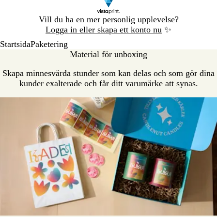
Bild
Vill du ha en mer personlig upplevelse?
1
Logga in eller skapa ett konto nu
✨
av
Startsida
Paketering
1
Material för unboxing
Skapa minnesvärda stunder som kan delas och som gör dina
kunder exalterade och får ditt varumärke att synas.