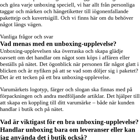
och göra varje unboxing speciell, vi har allt från personliga
taggar och märken och hängetiketter till iögonenfallande
pakettejp och kuvertsigill. Och vi finns här om du behöver
något längs vägen.
Vanliga frågor och svar
Vad menas med en unboxing-upplevelse?
Unboxing-upplevelsen ska överraska och skapa glädje
oavsett om det handlar om något som köps i affären eller
beställs på nätet. Det ögonblick när personen får något glatt i
blicken och är nyfiken på att se vad som döljer sig i paketet?
Det är ett tecken på ett bra unboxing-upplevelse.
Varumärkets logotyp, färger och slogan ska finnas med på
förpackningen och andra medföljande artiklar. Det hjälper till
att skapa en koppling till ditt varumärke – både när kunden
handlar i butik och på nätet.
Vad är viktigast för en bra unboxing-upplevelse?
Handlar unboxing bara om leveranser eller kan
jag använda det i butik också?