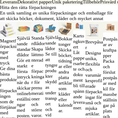
Leverans
Dekorativt papper
Unik paketering
Tillbehör
Prisvärd
Hitta den rätta förpackningen
En unik samling av unika förpackningar och emballage för
att skicka böcker, dokument, kläder och mycket annat
Bild
Nyhet
Nyhet
Nyhet
1
till
Karto
Självlå
Standa
Självlå
Bokkar
Postpås
2
Magnetf
ngkuv
Brevpåsa
sande
rdlådor
sande
tonger
ar av
av
örpackni
ert
r
lådor
Skapa
standar
Skicka
kraftpa
8
ngar
Låt
Designa
Se till
lättmo
dlådor
böcker,
pper
med
pappe
unika,
att
nterad
Gör ett
tidning
Packa
tryck
rsarbe
flexibla
tyngre
e
starkt
ar eller
och
Ge dina
te och
och
produ
förpac
första
andra
förslut
bästa
doku
varumär
kter
kninga
intryck
platta
postpås
produkte
ment
kesprofil
skydd
r för
när du
artiklar
ar med
r
bli till
erade
as
prenu
skickar
som
kil för
förpackn
spänn
förpackn
under
merati
onlineb
kläder
massbe
ingen
ande
ingar för
transp
oner
eställni
eller
ställnin
som de
levera
små och
ort
och
ngar
kalendr
gar på
förtjänar
nser.
mjuka
och
större
med
ar.
plats
med
artiklar.
vid
varor.
posten.
och