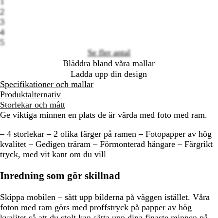
1
options
2
3
4
5
Se fler antal
Bläddra bland våra mallar
Ladda upp din design
Specifikationer och mallar
Produktalternativ
Storlekar och mått
Ge viktiga minnen en plats de är värda med foto med ram.
– 4 storlekar – 2 olika färger på ramen – Fotopapper av hög
kvalitet – Gedigen träram – Förmonterad hängare – Färgrikt
tryck, med vit kant om du vill
Inredning som gör skillnad
Skippa mobilen – sätt upp bilderna på väggen istället. Våra
foton med ram görs med proffstryck på papper av hög
kvalitet så att du stolt kan sätta upp dina finaste minnen på