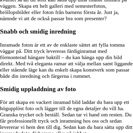
väggen. Skapa ett helt galleri med semesterfoton,
bröllopsbilder eller foton från barnens första år. Just ja,
nämnde vi att de också passar bra som presenter?
Snabb och smidig inredning
Inramade foton är ett av de enklaste sättet att fylla tomma
väggar på. Ditt tryck levereras färdiginramat med
förmonterad hängare baktill – du kan hänga upp din bild
direkt. Med två eleganta ramar att välja mellan samt liggande
eller stående läge kan du enkelt skapa konstverk som passar
både din inredning och färgerna i rummet.
Smidig uppladdning av foto
För att skapa en vackert inramad bild laddar du bara upp ett
högupplöst foto och lägger till de egna detaljer du vill ha.
Granska trycket och beställ. Sedan tar vi hand om resten. Du
får professionellt tryck och inramning hos oss och sedan
levererar vi hem den till dig. Sedan kan du bara sätta upp ditt