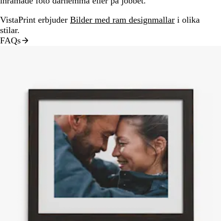
inramade foto därhemma eller på jobbet.
VistaPrint erbjuder
Bilder med ram designmallar
i olika
stilar.
FAQs