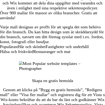
och Wix kommer att dela dina uppgifter med varandra och
även i enlighet med sina respektive sekretesspolicyer.
Över 900 mallar för massor av olika branscher. Gratis att
använda!
Varje mall designas av proffs för att spegla det som behövs
för din bransch. Du kan hitta design som är skräddarsydd för
din bransch, oavsett om ditt företag sysslar med t.ex. fordon,
konst, fotografi eller husdjur.
New
Populärast
Hår och skönhet
Fastigheter och underhåll
templates
Hälsa och friskvård
Restauranger och mat
Skapa en gratis hemsida
Genom att klicka på ”Bygg en gratis hemsida”, ”Redigera
mall” eller ”Visa fler mallar” och registrera dig för ett Vista x
Wix-konto bekräftar du att du har du läst och godkänner Wix
Användarvillkor
och accepterar Wix
Sekretesspolicy
. Vista