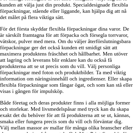
kunden att välja just din produkt. Specialdesignade flexibla
förpackningar, stående eller liggande, kan hjälpa dig att nå
det målet på flera viktiga sätt.
För det första skyddar flexibla förpackningar dina varor. De
är särskilt framtagna för att förpacka och försegla torrvaror,
vätskor, pulver med mera. Om du väljer återförslutningsbara
förpackningar ger det också kunden ett smidigt sätt att
maximera produktens fräschhet och hållbarhet. Men utöver
att lagring och leverans blir enklare kan du också få
produkterna att se ut precis som du vill. Välj personliga
förpackningar med foton och produktbilder. Ta med viktig
information om näringsinnehåll och ingredienser. Eller skapa
flexibla förpackningar som fångar ögat, och som kan stå eller
visas i gången för impulsköp.
Både företag och deras produkter finns i alla möjliga former
och storlekar. Med livsmedelspåsar med tryck kan du skapa
exakt det du behöver för att få produkterna att se ut, kännas,
smaka eller fungera precis som du vill och förväntar dig.
Välj mellan massor av mallar för många olika branscher eller