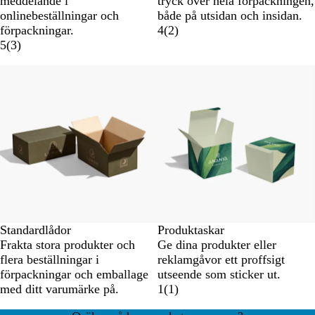
meddelande i
tryck över hela förpackningen,
onlinebeställningar och
både på utsidan och insidan.
förpackningar.
4
(
2
)
5
(
3
)
Nyhet
Standardlådor
Produktaskar
Frakta stora produkter och
Ge dina produkter eller
flera beställningar i
reklamgåvor ett proffsigt
förpackningar och emballage
utseende som sticker ut.
med ditt varumärke på.
1
(
1
)