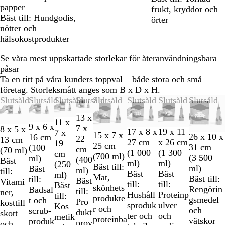
papper
frukt, kryddor och
Bäst till: Hundgodis,
örter
nötter och
hälsokostprodukter
Se våra mest uppskattade storlekar för återanvändningsbara
påsar
Ta en titt på våra kunders toppval – både stora och små
företag. Storleksmått anges som B x D x H.
Bild
Slutsåld
Slutsåld
Slutsåld
Slutsåld
Slutsåld
Slutsåld
Slutsåld
Slutsåld
1
13 x
till
11 x
9 x 6 x
7 x
8 x 5 x
17 x 8 x
19 x 11
2
7 x
15 x 7 x
26 x 10 x
16 cm
22
13 cm
27 cm
x 26 cm
av
19
25 cm
31 cm
(100
cm
(70 ml)
(1 000
(1 300
8
cm
(700 ml)
(3 500
ml)
(400
Bäst
ml)
ml)
(250
Bäst till:
ml)
Bäst
ml)
till:
Bäst
Bäst
ml)
Mat,
Bäst till:
till:
Bäst
Vitami
till:
till:
Bäst
skönhets
Rengörin
Badsal
till:
ner,
Hushåll
Proteinp
till:
produkte
gsmedel
t och
Pro
kosttill
sproduk
ulver
Kos
r och
och
scrub-
dukt
skott
ter och
och
metik
proteinba
vätskor
produk
prov
och