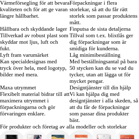
Värmeförsegling för att bevara
Förpackningar i flera
kvaliteten och för att ge varan
storlekar, så att du får rätt
längre hållbarhet.
storlek som passar produktens
mått.
Hållbara och skyddande lager
Finputsa de sista detaljerna
Tillverkad av robust plast som
Tillval som t.ex. blixtlås ger
skyddar mot ljus, luft och
dig förpackningar som är
fukt.
smidiga för kunderna.
Lyft fram varumärket
Låg minimibeställning
Kan specialdesignas med
Med beställningsantal på bara
tryck över hela, med logotyp,
50 stycken kan du se vad du
bilder med mera.
tycker, utan att lägga ut för
mycket pengar.
Maxa utrymmet
Designtjänster till din hjälp
Flexibelt material bidrar till att
Vi kan hjälpa dig med
maximera utrymmet i
designtjänster i alla skeden, så
förpackningarna och gör
att du får de förpackningar
förvaringen enklare.
som passar dina produkter
bäst.
För produkter och företag av alla modeller och storlekar
Bild