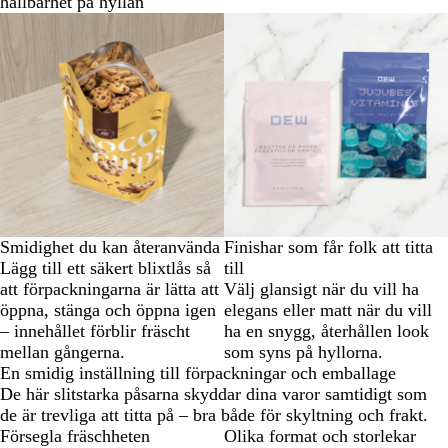
hållbarhet på hyllan
Smidighet du kan återanvända
Finishar som får folk att titta
Lägg till ett säkert blixtlås så
till
att förpackningarna är lätta att
Välj glansigt när du vill ha
öppna, stänga och öppna igen
elegans eller matt när du vill
– innehållet förblir fräscht
ha en snygg, återhållen look
mellan gångerna.
som syns på hyllorna.
En smidig inställning till förpackningar och emballage
De här slitstarka påsarna skyddar dina varor samtidigt som
de är trevliga att titta på – bra både för skyltning och frakt.
Försegla fräschheten
Olika format och storlekar