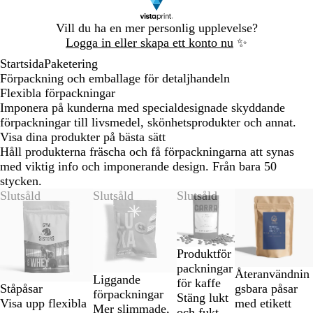
Bild
Vill du ha en mer personlig upplevelse?
1
Logga in eller skapa ett konto nu
✨
av
Startsida
Paketering
1
Förpackning och emballage för detaljhandeln
Flexibla förpackningar
Imponera på kunderna med specialdesignade skyddande
förpackningar till livsmedel, skönhetsprodukter och annat.
Visa dina produkter på bästa sätt
Håll produkterna fräscha och få förpackningarna att synas
med viktig info och imponerande design. Från bara 50
stycken.
Bild
Slutsåld
Slutsåld
Slutsåld
Nya alternativ
1
till
2
Produktför
av
packningar
4
Återanvändnin
Liggande
för kaffe
Ståpåsar
gsbara påsar
förpackningar
Stäng lukt
Visa upp flexibla
med etikett
Mer slimmade,
och fukt