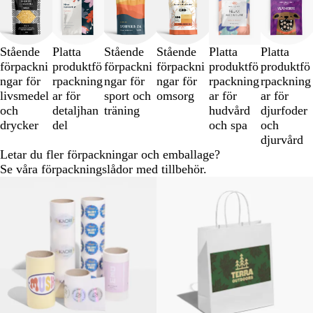
1
till
3
av
Stående
Platta
Stående
Stående
Platta
Platta
6
förpackni
produktfö
förpackni
förpackni
produktfö
produktfö
ngar för
rpackning
ngar för
ngar för
rpackning
rpackning
livsmedel
ar för
sport och
omsorg
ar för
ar för
och
detaljhan
träning
hudvård
djurfoder
drycker
del
och spa
och
djurvård
Letar du fler förpackningar och emballage?
Se våra förpackningslådor med tillbehör.
Nya alternativ