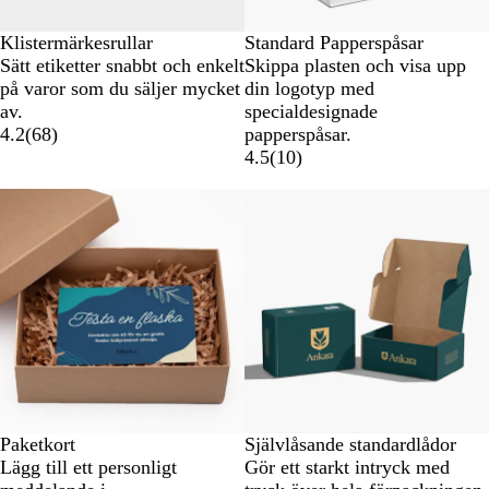
Klistermärkesrullar
Standard Papperspåsar
Sätt etiketter snabbt och enkelt
Skippa plasten och visa upp
på varor som du säljer mycket
din logotyp med
av.
specialdesignade
4.2
(
68
)
papperspåsar.
4.5
(
10
)
Nyhet
Paketkort
Självlåsande standardlådor
Lägg till ett personligt
Gör ett starkt intryck med