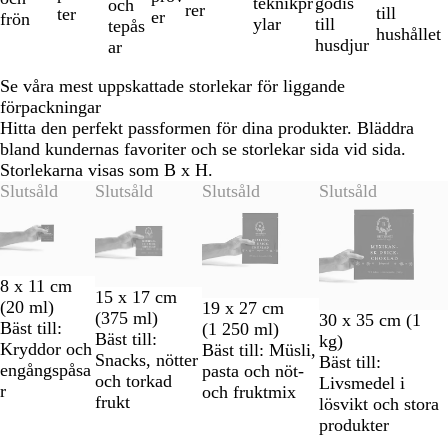
teknikpr
godis
och
rer
till
ter
er
frön
ylar
till
tepås
hushållet
husdjur
ar
Se våra mest uppskattade storlekar för liggande
förpackningar
Hitta den perfekt passformen för dina produkter. Bläddra
bland kundernas favoriter och se storlekar sida vid sida.
Storlekarna visas som B x H.
Bild
Slutsåld
Slutsåld
Slutsåld
Slutsåld
1
till
2
av
8 x 11 cm
4
15 x 17 cm
(20 ml)
19 x 27 cm
(375 ml)
30 x 35 cm (1
Bäst till:
(1 250 ml)
Bäst till:
kg)
Kryddor och
Bäst till: Müsli,
Snacks, nötter
Bäst till:
engångspåsa
pasta och nöt-
och torkad
Livsmedel i
r
och fruktmix
frukt
lösvikt och stora
produkter