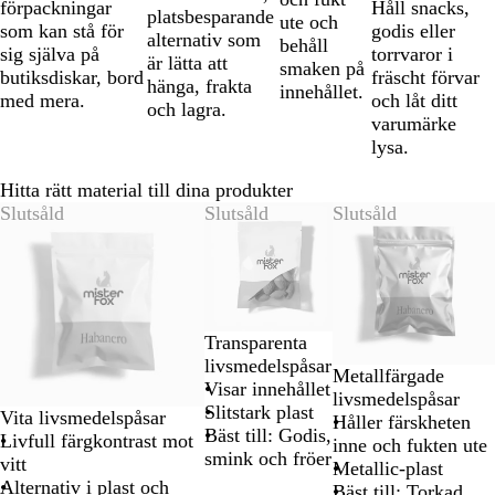
förpackningar
Håll snacks,
platsbesparande
ute och
som kan stå för
godis eller
alternativ som
behåll
sig själva på
torrvaror i
är lätta att
smaken på
butiksdiskar, bord
fräscht förvar
hänga, frakta
innehållet.
med mera.
och låt ditt
och lagra.
varumärke
lysa.
Hitta rätt material till dina produkter
Bild
Slutsåld
Slutsåld
Slutsåld
1
till
2
av
3
Transparenta
livsmedelspåsar
Metallfärgade
Visar innehållet
livsmedelspåsar
Slitstark plast
Vita livsmedelspåsar
Håller färskheten
Bäst till: Godis,
Livfull färgkontrast mot
inne och fukten ute
smink och fröer
vitt
Metallic-plast
Alternativ i plast och
Bäst till: Torkad