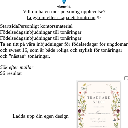
Bild
Vill du ha en mer personlig upplevelse?
1
Logga in eller skapa ett konto nu
✨
av
Startsida
Personligt kontorsmaterial
1
Födelsedagsinbjudningar till tonåringar
Födelsedagsinbjudningar till tonåringar
Ta en titt på våra inbjudningar för födelsedagar för ungdomar
och sweet 16, som är både roliga och stylish för tonåringar
och ”nästan” tonåringar.
Sök efter mallar
96 resultat
Filter
Ladda upp din egen design