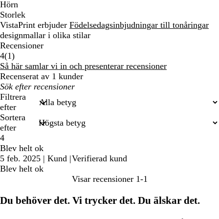
Hörn
Storlek
VistaPrint erbjuder
Födelsedagsinbjudningar till tonåringar
designmallar i olika stilar
Recensioner
1
4
(
1
)
recensioner
Så här samlar vi in och presenterar recensioner
Recenserat av 1 kunder
Mina
inmatade
Filtrera
sökningar
efter
Sortera
efter
4
Blev helt ok
5 feb. 2025
|
Kund
|
Verifierad kund
Blev helt ok
Visar recensioner
1-1
Du behöver det. Vi trycker det. Du älskar det.