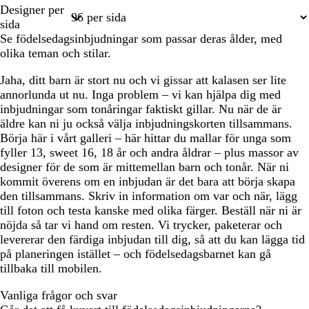
Sida
Sida
Designer per
1
2
sida
Se födelsedagsinbjudningar som passar deras ålder, med
olika teman och stilar.
Jaha, ditt barn är stort nu och vi gissar att kalasen ser lite
annorlunda ut nu. Inga problem – vi kan hjälpa dig med
inbjudningar som tonåringar faktiskt gillar. Nu när de är
äldre kan ni ju också välja inbjudningskorten tillsammans.
Börja här i vårt galleri – här hittar du mallar för unga som
fyller 13, sweet 16, 18 år och andra åldrar – plus massor av
designer för de som är mittemellan barn och tonår. När ni
kommit överens om en inbjudan är det bara att börja skapa
den tillsammans. Skriv in information om var och när, lägg
till foton och testa kanske med olika färger. Beställ när ni är
nöjda så tar vi hand om resten. Vi trycker, paketerar och
levererar den färdiga inbjudan till dig, så att du kan lägga tid
på planeringen istället – och födelsedagsbarnet kan gå
tillbaka till mobilen.
Vanliga frågor och svar