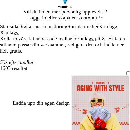
Bild
Vill du ha en mer personlig upplevelse?
1
Logga in eller skapa ett konto nu
✨
av
Startsida
Digital marknadsföring
Sociala medier
X-inlägg
1
X-inlägg
Kolla in våra lättanpassade mallar för inlägg på X. Hitta en
stil som passar din verksamhet, redigera den och ladda ner
helt gratis.
Sök efter mallar
1603 resultat
Filter
Ladda upp din egen design