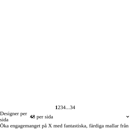
1
2
3
4
34
Sida
Sida
Sida
Sida
Sida
Designer per
1
2
3
4
34
sida
Öka engagemanget på X med fantastiska, färdiga mallar från