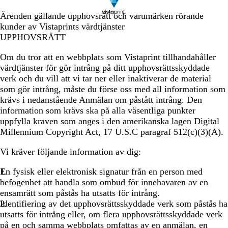
Ärenden gällande upphovsrätt och varumärken rörande
kunder av Vistaprints värdtjänster
UPPHOVSRÄTT
Om du tror att en webbplats som Vistaprint tillhandahåller
värdtjänster för gör intrång på ditt upphovsrättsskyddade
verk och du vill att vi tar ner eller inaktiverar de material
som gör intrång, måste du förse oss med all information som
krävs i nedanstående Anmälan om påstått intrång. Den
information som krävs ska på alla väsentliga punkter
uppfylla kraven som anges i den amerikanska lagen Digital
Millennium Copyright Act, 17 U.S.C paragraf 512(c)(3)(A).
Vi kräver följande information av dig:
En fysisk eller elektronisk signatur från en person med
befogenhet att handla som ombud för innehavaren av en
ensamrätt som påstås ha utsatts för intrång.
Identifiering av det upphovsrättsskyddade verk som påstås ha
utsatts för intrång eller, om flera upphovsrättsskyddade verk
på en och samma webbplats omfattas av en anmälan, en