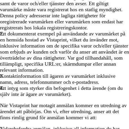
samt de varor och/eller tjänster den avser. Ett giltigt
varumärke måste vara registrerat hos en statlig myndighet.
Denna policy adresserar inte lagliga rättigheter för
oregistrerade varumärken eller varumärken som endast har
registrerats hos lokala registreringskontor.
Ett dokumenterat exempel på användande av varumärket på
en hemsida hostad av Vistaprint, vilket du invänder mot,
inklusive information om de specifika varor och/eller tjänster
som erbjuds av kunden och varför du anser att användet är en
överträdelse av dina rättigheter. Var god tillhandahåll, som
tillämpligt, specifika URL:er, skärmdumpar eller annan
relevant information.
Kontaktinformation till ägaren av varumärket inklusive
namn, adress, telefonnummer och e-postadress.
Ett intyg som styrker din befogenhet i detta ärende (om du
själv inte är ägare av varumärket).
När Vistaprint har motagit anmälan kommer en utredning av
ärendet att påbörjas. Om vi, efter utredning, anser att det
finns rimlig grund för anmälan kommer vi att:
Vidarebefordra anmälan, inklusive all information du har