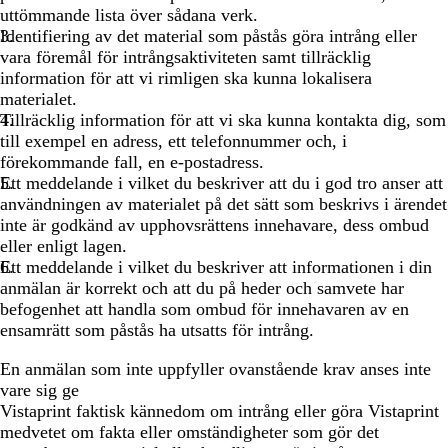
uttömmande lista över sådana verk.
Identifiering av det material som påstås göra intrång eller
vara föremål för intrångsaktiviteten samt tillräcklig
information för att vi rimligen ska kunna lokalisera
materialet.
Tillräcklig information för att vi ska kunna kontakta dig, som
till exempel en adress, ett telefonnummer och, i
förekommande fall, en e-postadress.
Ett meddelande i vilket du beskriver att du i god tro anser att
användningen av materialet på det sätt som beskrivs i ärendet
inte är godkänd av upphovsrättens innehavare, dess ombud
eller enligt lagen.
Ett meddelande i vilket du beskriver att informationen i din
anmälan är korrekt och att du på heder och samvete har
befogenhet att handla som ombud för innehavaren av en
ensamrätt som påstås ha utsatts för intrång.
En anmälan som inte uppfyller ovanstående krav anses inte
vare sig ge
Vistaprint faktisk kännedom om intrång eller göra Vistaprint
medvetet om fakta eller omständigheter som gör det