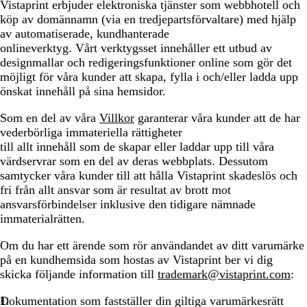
Vistaprint erbjuder elektroniska tjänster som webbhotell och
köp av domännamn (via en tredjepartsförvaltare) med hjälp
av automatiserade, kundhanterade
onlineverktyg. Vårt verktygsset innehåller ett utbud av
designmallar och redigeringsfunktioner online som gör det
möjligt för våra kunder att skapa, fylla i och/eller ladda upp
önskat innehåll på sina hemsidor.
Som en del av våra
Villkor
garanterar våra kunder att de har
vederbörliga immateriella rättigheter
till allt innehåll som de skapar eller laddar upp till våra
värdservrar som en del av deras webbplats. Dessutom
samtycker våra kunder till att hålla Vistaprint skadeslös och
fri från allt ansvar som är resultat av brott mot
ansvarsförbindelser inklusive den tidigare nämnade
immaterialrätten.
Om du har ett ärende som rör användandet av ditt varumärke
på en kundhemsida som hostas av Vistaprint ber vi dig
skicka följande information till
trademark@vistaprint.com
:
Dokumentation som fastställer din giltiga varumärkesrätt