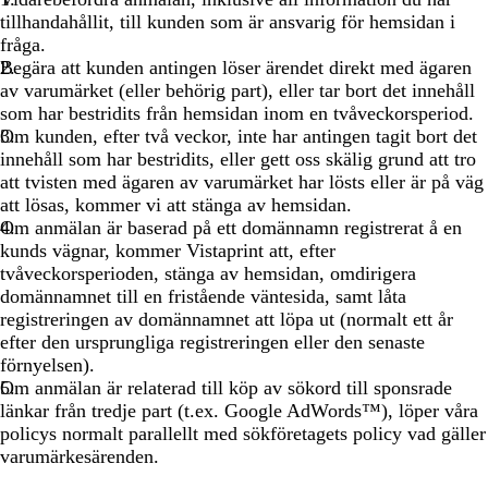
tillhandahållit, till kunden som är ansvarig för hemsidan i
fråga.
Begära att kunden antingen löser ärendet direkt med ägaren
av varumärket (eller behörig part), eller tar bort det innehåll
som har bestridits från hemsidan inom en tvåveckorsperiod.
Om kunden, efter två veckor, inte har antingen tagit bort det
innehåll som har bestridits, eller gett oss skälig grund att tro
att tvisten med ägaren av varumärket har lösts eller är på väg
att lösas, kommer vi att stänga av hemsidan.
Om anmälan är baserad på ett domännamn registrerat å en
kunds vägnar, kommer Vistaprint att, efter
tvåveckorsperioden, stänga av hemsidan, omdirigera
domännamnet till en fristående väntesida, samt låta
registreringen av domännamnet att löpa ut (normalt ett år
efter den ursprungliga registreringen eller den senaste
förnyelsen).
Om anmälan är relaterad till köp av sökord till sponsrade
länkar från tredje part (t.ex. Google AdWords™), löper våra
policys normalt parallellt med sökföretagets policy vad gäller
varumärkesärenden.