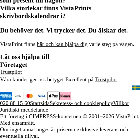
som present till någon?
Vilka storlekar finns VistaPrints
skrivbordskalendrar i?
Du behöver det. Vi trycker det. Du älskar det.
VistaPrint finns
här och kan hjälpa dig
varje steg på vägen.
Låt oss hjälpa till
Företaget
Trustpilot
Våra kunder ger oss betyget Excellent på
Trustpilot
020 88 15 60
Startsida
Sekretess- och cookiepolicy
Villkor
Juridiskt meddelande
Ett företag i CIMPRESS-koncernen
© 2001–2026 VistaPrint.
Med ensamrätt.
Om inget annat anges är priserna exklusive leverans och
eventuella tillval.