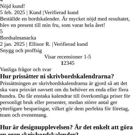
Nöjd kund!
5 feb. 2025
|
Kund
|
Verifierad kund
Beställde en bordskalender. Är mycket nöjd med resultatet,
blev en present till min fru, som varar hela året!
5
Bordsalmanacka
2 jan. 2025
|
Ellinor R.
|
Verifierad kund
Snygg och proffsig
Visar recensioner
1-5
1
2
3
4
5
Gå
Gå
Gå
Gå
Gå
Vanliga frågor och svar
till
till
till
till
till
Hur prissätter ni skrivbordskalendrarna?
sidan
sidan
sidan
sidan
sidan
Prissättningen av skrivbordskalendrarna är gjord så att det
ska vara prisvärt oavsett om du behöver en enda eller flera
hundra. Du får enstaka kalendrar till överkomliga priser för
personligt bruk eller presenter, medan större antal ger
ytterligare besparingar, vilket gör dem perfekta för företag,
team och evenemang.
Hur är designupplevelsen? Är det enkelt att göra
en egen skrivbordskalender?