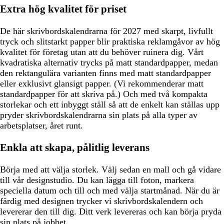
Extra hög kvalitet för priset
De här skrivbordskalendrarna för 2027 med skarpt, livfullt
tryck och slitstarkt papper blir praktiska reklamgåvor av hög
kvalitet för företag utan att du behöver ruinera dig. Vårt
kvadratiska alternativ trycks på matt standardpapper, medan
den rektangulära varianten finns med matt standardpapper
eller exklusivt glansigt papper. (Vi rekommenderar matt
standardpapper för att skriva på.) Och med två kompakta
storlekar och ett inbyggt ställ så att de enkelt kan ställas upp
pryder skrivbordskalendrarna sin plats på alla typer av
arbetsplatser, året runt.
Enkla att skapa, pålitlig leverans
Börja med att välja storlek. Välj sedan en mall och gå vidare
till vår designstudio. Du kan lägga till foton, markera
speciella datum och till och med välja startmånad. När du är
färdig med designen trycker vi skrivbordskalendern och
levererar den till dig. Ditt verk levereras och kan börja pryda
sin plats på jobbet.