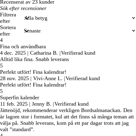
Recenserat av 23 kunder
Mina
inmatade
Filtrera
sökningar
efter
Sortera
efter
4
Fina och användbara
4 dec. 2025
|
Catharina B.
|
Verifierad kund
Alltid lika fina. Snabb leverans
5
Perfekt utfört! Fina kalendrar!
28 nov. 2025
|
Vivi-Anne L.
|
Verifierad kund
Perfekt utfört! Fina kalendrar!
5
Superfin kalender
11 feb. 2025
|
Jenny B.
|
Verifierad kund
Jättenöjd, rekommenderar verkligen Bordsalmanackan. Den
är lagom stor i formatet, kul att det finns så många teman att
välja på. Snabb leverans, kom på ett par dagar trots att jag
valt ”standard”.
4