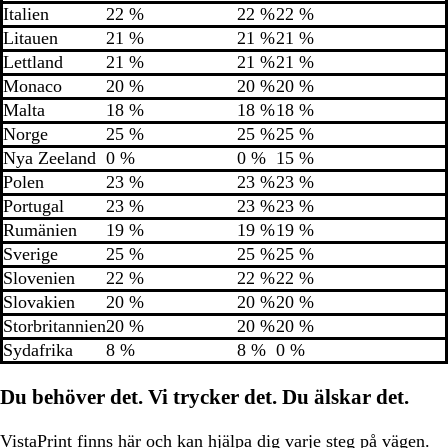
Italien
22 %
22 %
22 %
Litauen
21 %
21 %
21 %
Lettland
21 %
21 %
21 %
Monaco
20 %
20 %
20 %
Malta
18 %
18 %
18 %
Norge
25 %
25 %
25 %
Nya Zeeland
0 %
0 %
15 %
Polen
23 %
23 %
23 %
Portugal
23 %
23 %
23 %
Rumänien
19 %
19 %
19 %
Sverige
25 %
25 %
25 %
Slovenien
22 %
22 %
22 %
Slovakien
20 %
20 %
20 %
Storbritannien
20 %
20 %
20 %
Sydafrika
8 %
8 %
0 %
Du behöver det. Vi trycker det. Du älskar det.
VistaPrint finns
här och kan hjälpa dig
varje steg på vägen.