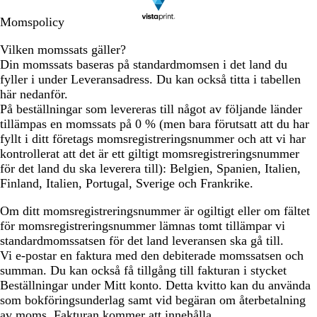
Momspolicy
Vilken momssats gäller?
Din momssats baseras på standardmomsen i det land du
fyller i under Leveransadress. Du kan också titta i tabellen
här nedanför.
På beställningar som levereras till något av följande länder
tillämpas en momssats på 0 % (men bara förutsatt att du har
fyllt i ditt företags momsregistreringsnummer och att vi har
kontrollerat att det är ett giltigt momsregistreringsnummer
för det land du ska leverera till):
Belgien, Spanien, Italien,
Finland, Italien, Portugal, Sverige och Frankrike
.
Om ditt momsregistreringsnummer är ogiltigt eller om fältet
för momsregistreringsnummer lämnas tomt tillämpar vi
standardmomssatsen för det land leveransen ska gå till.
Vi e-postar en faktura med den debiterade momssatsen och
summan. Du kan också få tillgång till fakturan i stycket
Beställningar under Mitt konto. Detta kvitto kan du använda
som bokföringsunderlag samt vid begäran om återbetalning
av moms. Fakturan kommer att innehålla