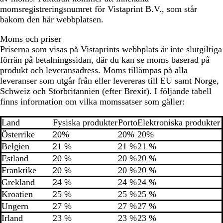
momsregistreringsnumret för Vistaprint B.V., som står
bakom den här webbplatsen.
Moms och priser
Priserna som visas på Vistaprints webbplats är inte slutgiltiga
förrän på betalningssidan, där du kan se moms baserad på
produkt och leveransadress. Moms tillämpas på alla
leveranser som utgår från eller levereras till EU samt Norge,
Schweiz och Storbritannien (efter Brexit). I följande tabell
finns information om vilka momssatser som gäller:
Land
Fysiska produkter
Porto
Elektroniska produkter
Österrike
20%
20%
20%
Belgien
21 %
21 %
21 %
Estland
20 %
20 %
20 %
Frankrike
20 %
20 %
20 %
Grekland
24 %
24 %
24 %
Kroatien
25 %
25 %
25 %
Ungern
27 %
27 %
27 %
Irland
23 %
23 %
23 %