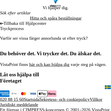
Vi hjälper dig.
Hitta och spåra beställningar
Tillbaka till Hjälpcenter
Tryckprocess
Varför ser vissa färger annorlunda ut efter tryck?
Du behöver det. Vi trycker det. Du älskar det.
VistaPrint finns
här och kan hjälpa dig
varje steg på vägen.
Låt oss hjälpa till
Företaget
020 88 15 60
Startsida
Sekretess- och cookiepolicy
Villkor
Juridiskt meddelande
Ett företag i CIMPRESS-koncernen
© 2001–2026 VistaPrint.