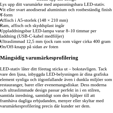
Lys upp ditt varumärke med anpassningsbara LED-stativ.
Vit eller svart anodiserad aluminium och rostbeständig finish
T-form
Affisch i A5-storlek (148 × 210 mm)
Ram, affisch och skyddsplast ingår
Uppladdningsbar LED-lampa varar 8–10 timmar per
laddning (USB-C-kabel medföljer)
Ultraslimmad 12,5 mm tjock ram som väger cirka 400 gram
On/Off-knapp på sidan av foten
Mångsidig varumärkesprofilering
LED-stativ låter ditt företag sticka ut – bokstavligen. Tack
vare den ljusa, inbyggda LED-belysningen är dina grafiska
element synliga och iögonfallande även i dunkla miljöer som
restauranger, barer eller evenemangsdiskar. Dess moderna
och ultraslimmade design passar perfekt in i en stilren,
samtida inredning, samtidigt som den hjälper till att
framhäva dagliga erbjudanden, menyer eller skyltar med
varumärkesprofilering precis där kunder ser dem.