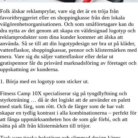
Folk älskar reklamprylar, vare sig det är en tröja från
favoritbryggeriet eller en shoppingkasse från den lokala
välgörenhetsorganisationen. Och som småföretagare kan du
dra nytta av det genom att skapa en väldesignad logotyp och
reklamprodukter som dina kunder kommer att älska att
använda. Så se till att din logotypdesign ser bra ut på kläder,
vattenflaskor, shoppingkassar, pennor och klistermärken med
mera. Vare sig du säljer vattenflaskor eller delar ut
gratispennor får du prisvärd marknadsföring av företaget och
uppskattning av kunderna.
1. Börja med en logotyp som sticker ut.
Fitness Camp 10X specialiserar sig på tyngdlyftning och
styrketräning … då är det logiskt att de använder en palett
med stark färg, som rött. Och de färger som de har valt
skapar en tydlig kontrast i alla kombinationerna – perfekt för
att fånga uppmärksamheten hos de som går förbi, och att
sätta på allt från klistermärken till tröjor.
Tack vare tjocka bokstäver och slimmad design känns