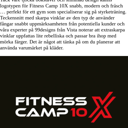
logotypen för Fitness Camp 10X snabb, modern och fräsch
… perfekt för ett gym som specialiserar sig på styrketräning.
Teckensnitt med skarpa vinklar av den typ de använder
fångar snabbt uppmärksamheten från potentiella kunder och
våra experter på 99designs från Vista noterar att extraskarpa
vinklar uppfattas lite rebelliska och passar bra ihop med
mörka färger. Det är något att tänka på om du planerar att
använda varumärket på kläder.