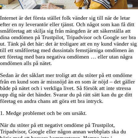
Internet är det första stället folk vänder sig till när de letar
efter en ny leverantör eller tjänst. Och något som kan få ditt
småföretag att skilja sig från mängden är att säkerställa att
dina omdömen på Trustpilot, Tripadvisor och Google ser bra
ut. Tänk på det här: det är troligare att en ny kund vänder sig
till ett småföretag med dussintals femstjärniga omdömen än
ett företag med bara negativa omdömen … eller utan några
omdömen alls på nätet.
Sedan är det såklart mer troligt att du stöter på ett omdöme
från en kund som är missnöjd än en som är nöjd – det gäller
både på nätet och i verkliga livet. Så försök att inte stressa
upp dig när det händer. Svarar du på rätt sätt kan du ge ditt
företag en andra chans att göra ett bra intryck.
1. Medge problemet och be om ursäkt.
När du stöter på ett negativt omdöme på Trustpilot,
Tripadvisor, Google eller någon annan webbplats ska du