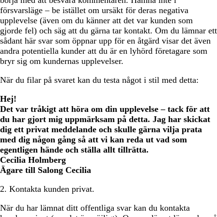
börja med att besvara kommentaren. Hamna inte i
försvarsläge – be istället om ursäkt för deras negativa
upplevelse (även om du känner att det var kunden som
gjorde fel) och säg att du gärna tar kontakt. Om du lämnar ett
sådant här svar som öppnar upp för en åtgärd visar det även
andra potentiella kunder att du är en lyhörd företagare som
bryr sig om kundernas upplevelser.
När du filar på svaret kan du testa något i stil med detta:
Hej!
Det var tråkigt att höra om din upplevelse – tack för att
du har gjort mig uppmärksam på detta. Jag har skickat
dig ett privat meddelande och skulle gärna vilja prata
med dig någon gång så att vi kan reda ut vad som
egentligen hände och ställa allt tillrätta.
Cecilia Holmberg
Ägare till Salong Cecilia
2. Kontakta kunden privat.
När du har lämnat ditt offentliga svar kan du kontakta