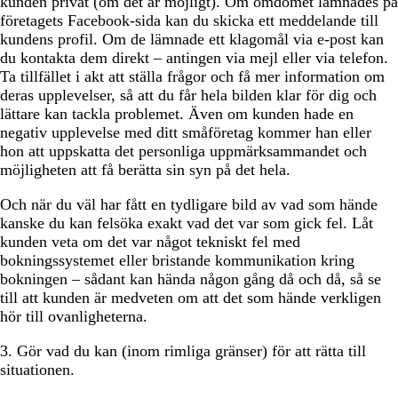
kunden privat (om det är möjligt). Om omdömet lämnades på
företagets Facebook-sida kan du skicka ett meddelande till
kundens profil. Om de lämnade ett klagomål via e-post kan
du kontakta dem direkt – antingen via mejl eller via telefon.
Ta tillfället i akt att ställa frågor och få mer information om
deras upplevelser, så att du får hela bilden klar för dig och
lättare kan tackla problemet. Även om kunden hade en
negativ upplevelse med ditt småföretag kommer han eller
hon att uppskatta det personliga uppmärksammandet och
möjligheten att få berätta sin syn på det hela.
Och när du väl har fått en tydligare bild av vad som hände
kanske du kan felsöka exakt vad det var som gick fel. Låt
kunden veta om det var något tekniskt fel med
bokningssystemet eller bristande kommunikation kring
bokningen – sådant kan hända någon gång då och då, så se
till att kunden är medveten om att det som hände verkligen
hör till ovanligheterna.
3. Gör vad du kan (inom rimliga gränser) för att rätta till
situationen.