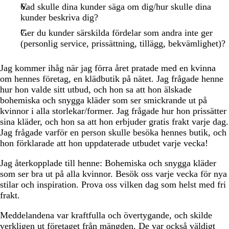
Vad skulle dina kunder säga om dig/hur skulle dina
kunder beskriva dig?
Ger du kunder särskilda fördelar som andra inte ger
(personlig service, prissättning, tillägg, bekvämlighet)?
Jag kommer ihåg när jag förra året pratade med en kvinna
om hennes företag, en klädbutik på nätet. Jag frågade henne
hur hon valde sitt utbud, och hon sa att hon älskade
bohemiska och snygga kläder som ser smickrande ut på
kvinnor i alla storlekar/former. Jag frågade hur hon prissätter
sina kläder, och hon sa att hon erbjuder gratis frakt varje dag.
Jag frågade varför en person skulle besöka hennes butik, och
hon förklarade att hon uppdaterade utbudet varje vecka!
Jag återkopplade till henne: Bohemiska och snygga kläder
som ser bra ut på alla kvinnor. Besök oss varje vecka för nya
stilar och inspiration. Prova oss vilken dag som helst med fri
frakt.
Meddelandena var kraftfulla och övertygande, och skilde
verkligen ut företaget från mängden. De var också väldigt