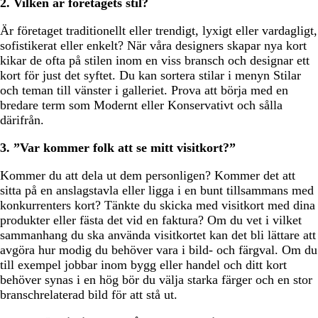
2. Vilken är företagets stil?
Är företaget traditionellt eller trendigt, lyxigt eller vardagligt,
sofistikerat eller enkelt? När våra designers skapar nya kort
kikar de ofta på stilen inom en viss bransch och designar ett
kort för just det syftet. Du kan sortera stilar i menyn Stilar
och teman till vänster i galleriet. Prova att börja med en
bredare term som Modernt eller Konservativt och sålla
därifrån.
3. ”Var kommer folk att se mitt visitkort?”
Kommer du att dela ut dem personligen? Kommer det att
sitta på en anslagstavla eller ligga i en bunt tillsammans med
konkurrenters kort? Tänkte du skicka med visitkort med dina
produkter eller fästa det vid en faktura? Om du vet i vilket
sammanhang du ska använda visitkortet kan det bli lättare att
avgöra hur modig du behöver vara i bild- och färgval. Om du
till exempel jobbar inom bygg eller handel och ditt kort
behöver synas i en hög bör du välja starka färger och en stor
branschrelaterad bild för att stå ut.