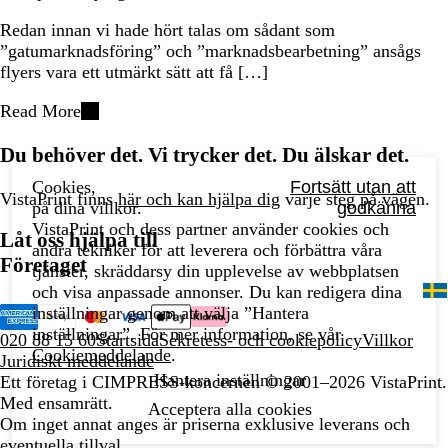
Redan innan vi hade hört talas om sådant som
”gatumarknadsföring” och ”marknadsbearbetning” ansågs
flyers vara ett utmärkt sätt att få […]
Read More
Du behöver det. Vi trycker det. Du älskar det.
Cookies,
Fortsätt utan att
VistaPrint finns
här och kan hjälpa dig
varje steg på vägen.
på dina villkor.
godkänna
VistaPrint och dess partner använder cookies och
Låt oss hjälpa till
andra tekniker för att leverera och förbättra våra
Företaget
tjänster, skräddarsy din upplevelse av webbplatsen
och visa anpassade annonser. Du kan redigera dina
inställningar genom att välja ”Hantera
inställningar”. För mer information, se vår
020 88 15 60
Startsida
Sekretess- och cookiepolicy
Villkor
Cookiemeddelande
.
Juridiskt meddelande
Hantera inställningar
Ett företag i CIMPRESS-koncernen
© 2001–2026 VistaPrint.
Med ensamrätt.
Acceptera alla cookies
Om inget annat anges är priserna exklusive leverans och
eventuella tillval.