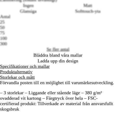
Ingen
Matt
Glansiga
Softtouch-yta
Loading
Antal
options
25
50
75
100
300
Se fler antal
Bläddra bland våra mallar
Ladda upp din design
Specifikationer och mallar
Produktalternativ
Storlekar och mått
Förvandla posten till en möjlighet till varumärkesutveckling.
– 3 storlekar – Liggande eller stående läge – 380 g/m²
ovadderad vit kartong – Färgtryck över hela – FSC-
certifierad produkt: Tillverkade av material från ansvarsfullt
skogsbruk