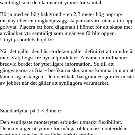
samtidigt som den lämnar utrymme för samtal.
Börja med en hög bakgrund – en 2,3 meter hög pop-up-
display eller en dragkedjevägg skapar närvaro utan att ta upp
golvyta. Placera ett bord diagonalt i hörnet för att skapa mer
användbar yta samtidigt som ingången förblir öppen.
Utnyttja bordets höjd för
När det gäller den här storleken gäller definitivt att mindre är
mer. Välj högst tre nyckelprodukter. Använd en rullbanner
bredvid bordet för ytterligare information. Se till att
gångvägarna är fria – besökarna ska kunna komma in utan att
känna sig instängda. Den vertikala bakgrunden gör det mesta
av jobbet när det gäller att synliggöra varumärket.
Standardytan på 3 × 3 meter
Den vanligaste monterytan erbjuder utmärkt flexibilitet.
Denna yta ger utrymme för många olika mässmonteridéer
samtidigt som besökarflödet förblir smidigt.