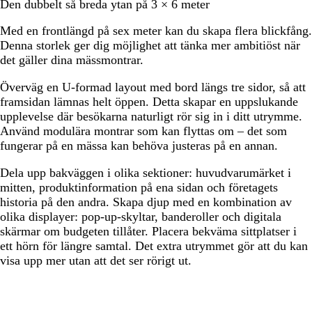
Den dubbelt så breda ytan på 3 × 6 meter
Med en frontlängd på sex meter kan du skapa flera blickfång.
Denna storlek ger dig möjlighet att tänka mer ambitiöst när
det gäller dina mässmontrar.
Överväg en U-formad layout med bord längs tre sidor, så att
framsidan lämnas helt öppen. Detta skapar en uppslukande
upplevelse där besökarna naturligt rör sig in i ditt utrymme.
Använd modulära montrar som kan flyttas om – det som
fungerar på en mässa kan behöva justeras på en annan.
Dela upp bakväggen i olika sektioner: huvudvarumärket i
mitten, produktinformation på ena sidan och företagets
historia på den andra. Skapa djup med en kombination av
olika displayer: pop-up-skyltar, banderoller och digitala
skärmar om budgeten tillåter. Placera bekväma sittplatser i
ett hörn för längre samtal. Det extra utrymmet gör att du kan
visa upp mer utan att det ser rörigt ut.